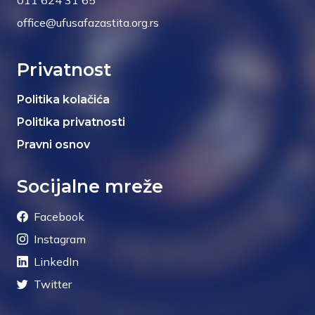
011 624 31 65
office@ufusafazastita.org.rs
Privatnost
Politika kolačića
Politika privatnosti
Pravni osnov
Socijalne mreže
Facebook
Instagram
LinkedIn
Twitter