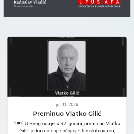
jul 31, 2026
Preminuo Vlatko Gilić
𓆩❤︎𓆪 U Beogradu je, u 92. godini, preminuo Vlatko
Gilić, jedan od najznačajnijih filmskih autora,