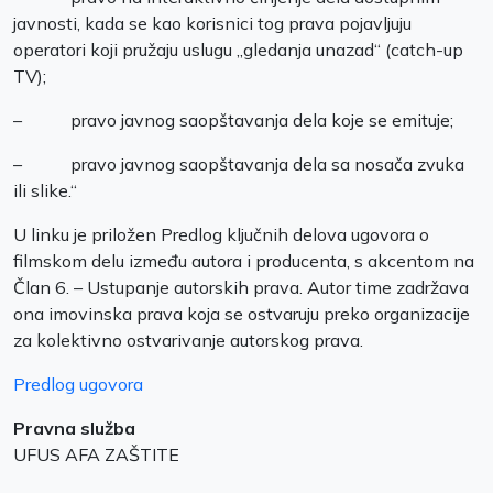
javnosti, kada se kao korisnici tog prava pojavljuju
operatori koji pružaju uslugu „gledanja unazad“ (catch-up
TV);
– pravo javnog saopštavanja dela koje se emituje;
– pravo javnog saopštavanja dela sa nosača zvuka
ili slike.“
U linku je priložen Predlog ključnih delova ugovora o
filmskom delu između autora i producenta, s akcentom na
Član 6. – Ustupanje autorskih prava. Autor time zadržava
ona imovinska prava koja se ostvaruju preko organizacije
za kolektivno ostvarivanje autorskog prava.
Predlog ugovora
Pravna služba
UFUS AFA ZAŠTITE