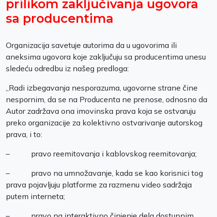
prilikom zaključivanja ugovora
sa producentima
Organizacija savetuje autorima da u ugovorima ili
aneksima ugovora koje zaključuju sa producentima unesu
sledeću odredbu iz našeg predloga:
„Radi izbegavanja nesporazuma, ugovorne strane čine
nespornim, da se na Producenta ne prenose, odnosno da
Autor zadržava ona imovinska prava koja se ostvaruju
preko organizacije za kolektivno ostvarivanje autorskog
prava, i to:
– pravo reemitovanja i kablovskog reemitovanja;
– pravo na umnožavanje, kada se kao korisnici tog
prava pojavljuju platforme za razmenu video sadržaja
putem interneta;
– pravo na interaktivno činjenje dela dostupnim