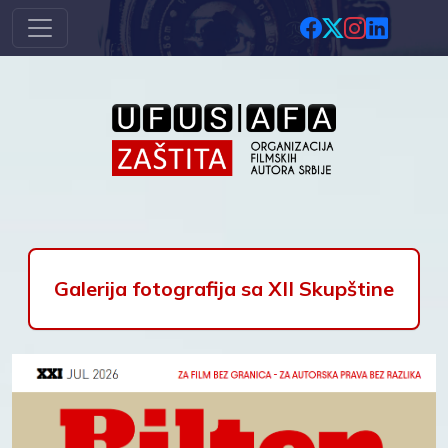
Skip to main content
Galerija fotografija sa XII Skupštine