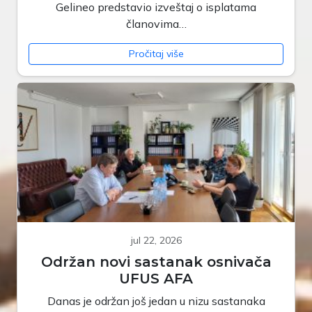
Gelineo predstavio izveštaj o isplatama
članovima…
Pročitaj više
jul 22, 2026
Održan novi sastanak osnivača
UFUS AFA
Danas je održan još jedan u nizu sastanaka