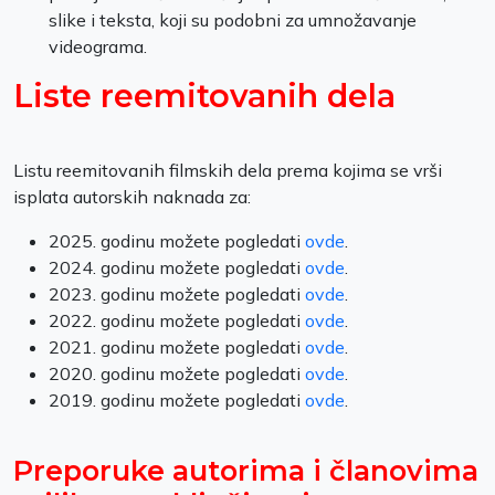
slike i teksta, koji su podobni za umnožavanje
videograma.
Liste reemitovanih dela
Listu reemitovanih filmskih dela prema kojima se vrši
isplata autorskih naknada za:
2025. godinu možete pogledati
ovde
.
2024. godinu možete pogledati
ovde
.
2023. godinu možete pogledati
ovde
.
2022. godinu možete pogledati
ovde
.
2021. godinu možete pogledati
ovde
.
2020. godinu možete pogledati
ovde
.
2019. godinu možete pogledati
ovde
.
Preporuke autorima i članovima