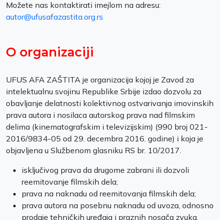
Možete nas kontaktirati imejlom na adresu:
autor@ufusafazastita.org.rs
O organizaciji
UFUS AFA ZAŠTITA je organizacija kojoj je Zavod za
intelektualnu svojinu Republike Srbije izdao dozvolu za
obavljanje delatnosti kolektivnog ostvarivanja imovinskih
prava autora i nosilaca autorskog prava nad filmskim
delima (kinematografskim i televizijskim) (990 broj 021-
2016/9834-05 od 29. decembra 2016. godine) i koja je
objavljena u Službenom glasniku RS br. 10/2017.
isključivog prava da drugome zabrani ili dozvoli
reemitovanje filmskih dela;
prava na naknadu od reemitovanja filmskih dela;
prava autora na posebnu naknadu od uvoza, odnosno
prodaje tehničkih uređaja i praznih nosača zvuka,