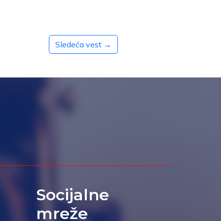
Sledeća vest →
Socijalne
mreže