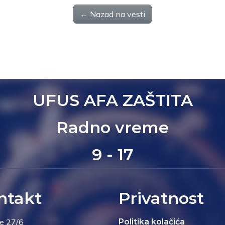
← Nazad na vesti
UFUS AFA ZAŠTITA
Radno vreme
9 - 17
ntakt
Privatnost
je 27/6
Politika kolačića