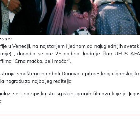
Promo
je u Veneciji, na najstarijem i jednom od najuglednijih svetskih
izdanje) , dogodio se pre 25 godina, kada je član UFUS A
u filma “Crna mačka, beli mačor”.
odrastanju, smeštena na obali Dunava u pitoresknoj ciganskoj kol
la nagradu za najboljeg reditelja.
lazi se i na spisku sto srpskih igranih filmova koje je Jug
a.