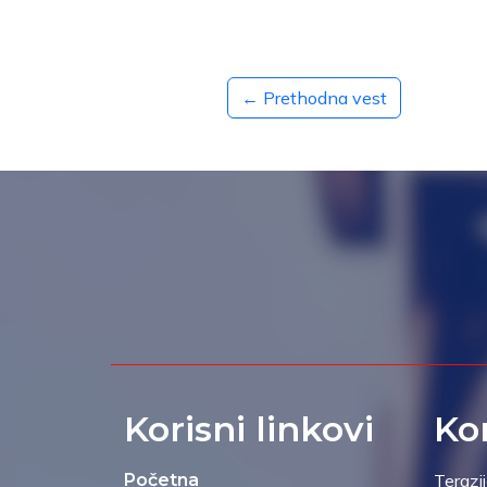
← Prethodna vest
Korisni linkovi
Ko
Početna
Terazi