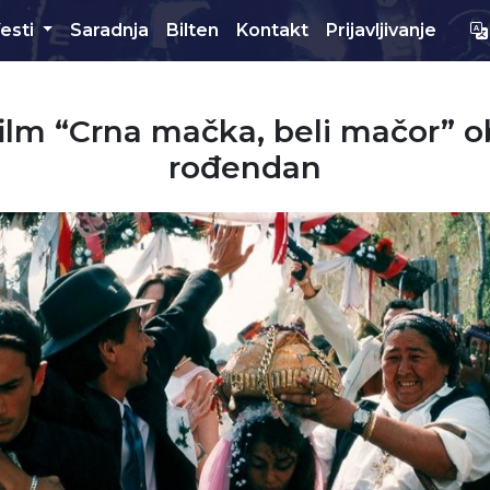
esti
Saradnja
Bilten
Kontakt
Prijavljivanje
film “Crna mačka, beli mačor” o
rođendan