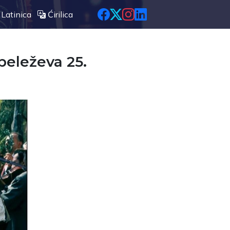
Latinica
Ćirilica
beleževa 25.