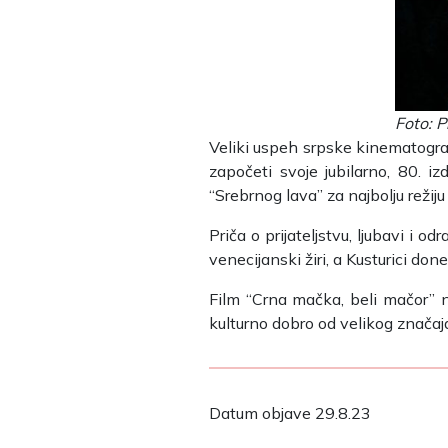
Foto: 
Veliki uspeh srpske kinematografi
započeti svoje jubilarno, 80. 
“Srebrnog lava” za najbolju režij
Priča o prijateljstvu, ljubavi i 
venecijanski žiri, a Kusturici done
Film “Crna mačka, beli mačor” na
kulturno dobro od velikog značaj
Datum objave 29.8.23