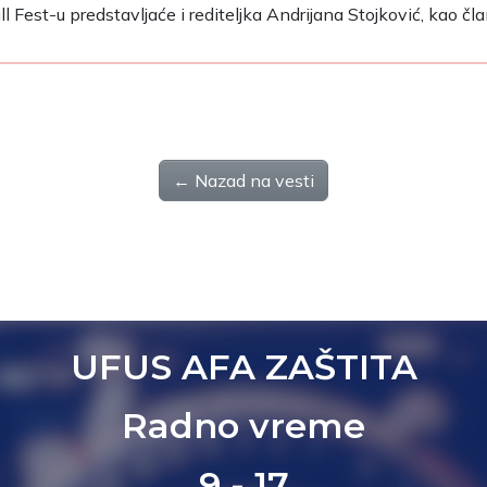
 Fest-u predstavljaće i rediteljka Andrijana Stojković, kao član
← Nazad na vesti
UFUS AFA ZAŠTITA
Radno vreme
9 - 17