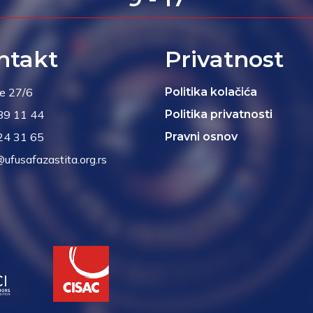
ntakt
Privatnost
je 27/6
Politika kolačića
89 11 44
Politika privatnosti
24 31 65
Pravni osnov
@ufusafazastita.org.rs