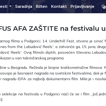
esti
Saradnja
Bilten
Kontakt
Prijavljivanje
FUS AFA ZAŠTITE na festivalu u
rnog filma u Podgorici, 14. Underhill Fest, otvorio je sino
enes from the Labudović Reels“, a zatvoriće ga, 15. juna, drug
udović Reels“. Ovaj filmski diptih, posvećen Stevanu Labudov
rikazan u van takmičarskog programa.
odine u Beogradu. Režirala je brojne kratkometražne filmove
osvojio je šesnaest nagrada na svetskim festivalima, dok je 
i i nagradu IDFA za najbolji dokumentarni film. Mila je i nosi
selekcije na festivalu u Podgorici naći će se i film „Još j
E.