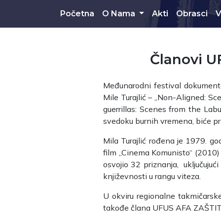
Skip to main content
Početna
O Nama
Akti
Obrasci
V
Članovi U
Međunarodni festival dokumenta
Mile Turajlić – „Non-Aligned: Sc
guerrillas: Scenes from the Lab
svedoku burnih vremena, biće p
Mila Turajlić rođena je 1979. g
film „Cinema Komunisto“ (2010) 
osvojio 32 priznanja, uključujuć
književnosti u rangu viteza.
U okviru regionalne takmičarske 
takođe člana UFUS AFA ZAŠTIT