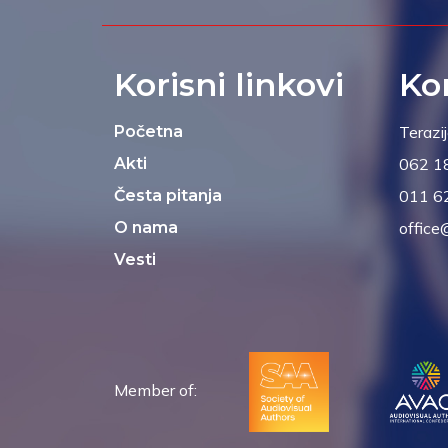
Korisni linkovi
Ko
Početna
Terazi
Akti
062 1
Česta pitanja
011 6
O nama
office
Vesti
Member of: