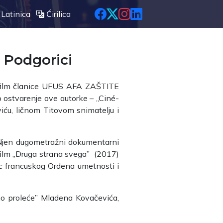
Latinica
Ćirilica
 Podgorici
ć film članice UFUS AFA ZAŠTITE
o ostvarenje ove autorke – „Ciné-
iću, ličnom Titovom snimatelju i
. Njen dugometražni dokumentarni
film „Druga strana svega” (2017)
lac francuskog Ordena umetnosti i
edno proleće” Mladena Kovačevića,