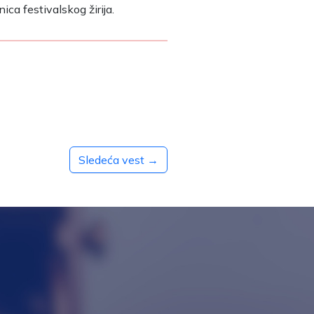
ica festivalskog žirija.
Sledeća vest →