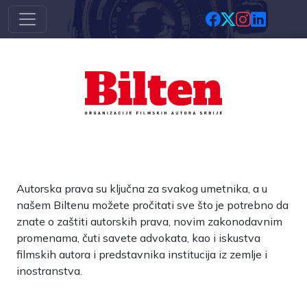
Skip to main content
Autorska prava su ključna za svakog umetnika, a u
našem Biltenu možete pročitati sve što je potrebno da
znate o zaštiti autorskih prava, novim zakonodavnim
promenama, čuti savete advokata, kao i iskustva
filmskih autora i predstavnika institucija iz zemlje i
inostranstva.