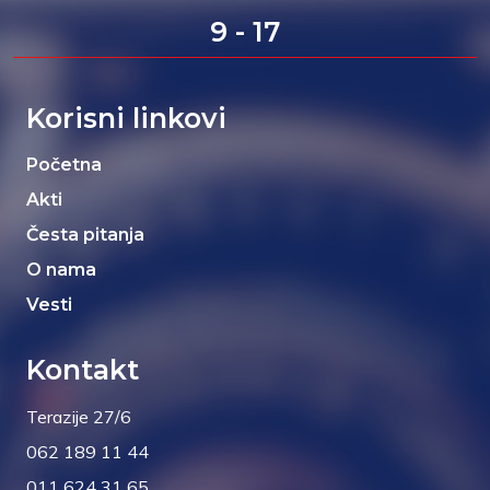
9 - 17
Korisni linkovi
Početna
Akti
Česta pitanja
O nama
Vesti
Kontakt
Terazije 27/6
062 189 11 44
011 624 31 65