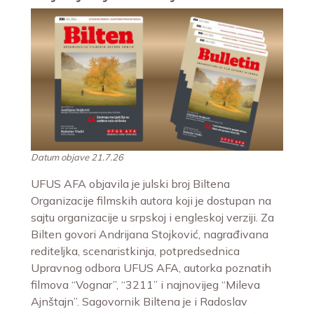
Datum objave 21.7.26
UFUS AFA objavila je julski broj Biltena
Organizacije filmskih autora koji je dostupan na
sajtu organizacije u srpskoj i engleskoj verziji. Za
Bilten govori Andrijana Stojković, nagrađivana
rediteljka, scenaristkinja, potpredsednica
Upravnog odbora UFUS AFA, autorka poznatih
filmova “Vognar”, “3211” i najnovijeg “Mileva
Ajnštajn”. Sagovornik Biltena je i Radoslav