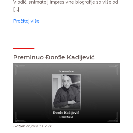
Vladić, snimatelj impresivne biografije sa više od
[…]
Pročitaj više
Preminuo Đorđe Kadijević
Datum objave 11.7.26