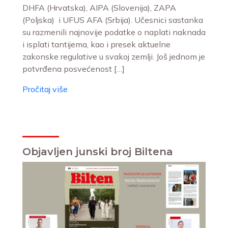
DHFA (Hrvatska), AIPA (Slovenija), ZAPA
(Poljska) i UFUS AFA (Srbija). Učesnici sastanka
su razmenili najnovije podatke o naplati naknada
i isplati tantijema, kao i presek aktuelne
zakonske regulative u svakoj zemlji. Još jednom je
potvrđena posvećenost […]
Pročitaj više
Objavljen junski broj Biltena