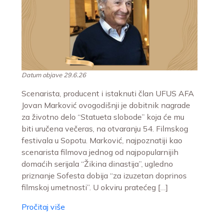
Datum objave 29.6.26
Scenarista, producent i istaknuti član UFUS AFA
Jovan Marković ovogodišnji je dobitnik nagrade
za životno delo “Statueta slobode” koja će mu
biti uručena večeras, na otvaranju 54. Filmskog
festivala u Sopotu. Marković, najpoznatiji kao
scenarista filmova jednog od najpopularnijih
domaćih serijala “Žikina dinastija”, ugledno
priznanje Sofesta dobija “za izuzetan doprinos
filmskoj umetnosti”. U okviru pratećeg […]
Pročitaj više