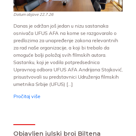
Datum objave 22.7.26
Danas je održan još jedan u nizu sastanaka
osnivača UFUS AFA na kome se razgovaralo o
predlozima za unapređenje zakona relevantnih
za rad naše organizacije, a koji bi trebalo da
omoguće bolji položaj svih filmskih autora.
Sastanku, koji je vodila potpredsednica
Upravnog odbora UFUS AFA Andrijana Stojković,
prisustvovali su predstavnici Udruženja filmskih
umetnika Srbije (UFUS) […]
Pročitaj više
Objavljen julski broj Biltena