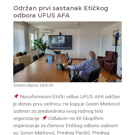
Održan prvi sastanak Etičkog
odbora UFUS AFA
Datum objave 18.6.26
Novoformirani Etički odbor UFUS AFA održao
je danas prvu sednicu, na kojoj je Goran Marković
izabran za predsednika ovog radnog tela
organizacije.
Odlukom na XII Skupštini
organizacije za članove Etičkog odbora izabrani
su: Goran Marković, Predrag Perišić, Predrag