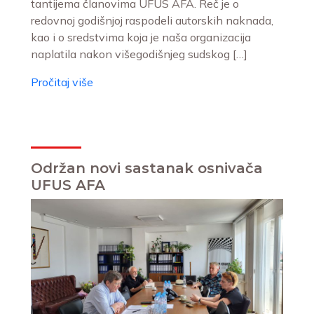
tantijema članovima UFUS AFA. Reč je o
redovnoj godišnjoj raspodeli autorskih naknada,
kao i o sredstvima koja je naša organizacija
naplatila nakon višegodišnjeg sudskog […]
Pročitaj više
Održan novi sastanak osnivača
UFUS AFA