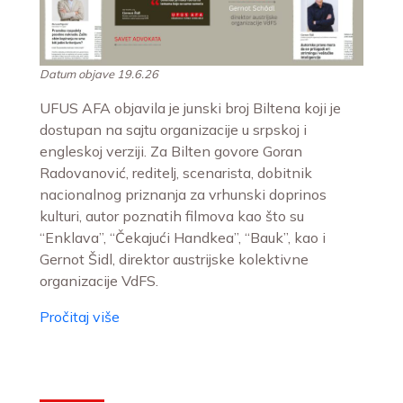
Datum objave 19.6.26
UFUS AFA objavila je junski broj Biltena koji je
dostupan na sajtu organizacije u srpskoj i
engleskoj verziji. Za Bilten govore Goran
Radovanović, reditelj, scenarista, dobitnik
nacionalnog priznanja za vrhunski doprinos
kulturi, autor poznatih filmova kao što su
“Enklava”, “Čekajući Handkea”, “Bauk”, kao i
Gernot Šidl, direktor austrijske kolektivne
organizacije VdFS.
Pročitaj više