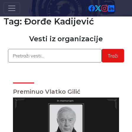
Skip to main content
Tag: Đorđe Kadijević
Vesti iz organizacije
Traži
Preminuo Vlatko Gilić