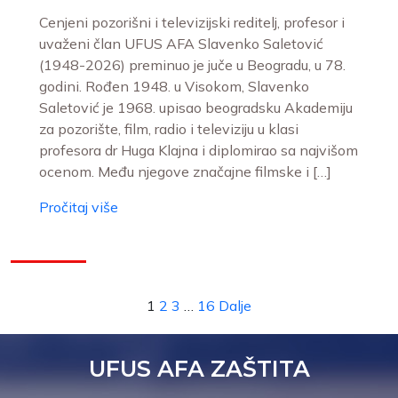
Cenjeni pozorišni i televizijski reditelj, profesor i
uvaženi član UFUS AFA Slavenko Saletović
(1948-2026) preminuo je juče u Beogradu, u 78.
godini. Rođen 1948. u Visokom, Slavenko
Saletović je 1968. upisao beogradsku Akademiju
za pozorište, film, radio i televiziju u klasi
profesora dr Huga Klajna i diplomirao sa najvišom
ocenom. Među njegove značajne filmske i […]
Pročitaj više
1
2
3
…
16
Dalje
UFUS AFA ZAŠTITA