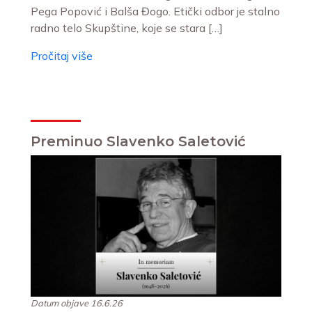
Pega Popović i Balša Đogo. Etički odbor je stalno
radno telo Skupštine, koje se stara […]
Pročitaj više
Preminuo Slavenko Saletović
Datum objave 16.6.26