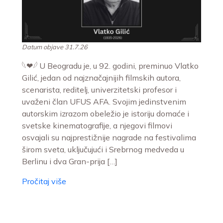
Datum objave 31.7.26
𓆩❤︎𓆪 U Beogradu je, u 92. godini, preminuo Vlatko
Gilić, jedan od najznačajnijih filmskih autora,
scenarista, reditelj, univerzitetski profesor i
uvaženi član UFUS AFA. Svojim jedinstvenim
autorskim izrazom obeležio je istoriju domaće i
svetske kinematografije, a njegovi filmovi
osvajali su najprestižnije nagrade na festivalima
širom sveta, uključujući i Srebrnog medveda u
Berlinu i dva Gran-prija […]
Pročitaj više