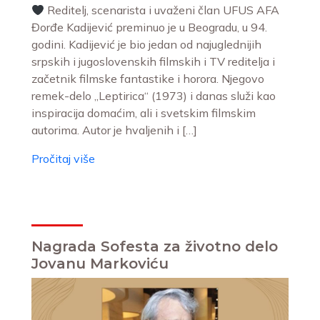
Reditelj, scenarista i uvaženi član UFUS AFA
Đorđe Kadijević preminuo je u Beogradu, u 94.
godini. Kadijević je bio jedan od najuglednijih
srpskih i jugoslovenskih filmskih i TV reditelja i
začetnik filmske fantastike i horora. Njegovo
remek-delo „Leptirica“ (1973) i danas služi kao
inspiracija domaćim, ali i svetskim filmskim
autorima. Autor je hvaljenih i […]
Pročitaj više
Nagrada Sofesta za životno delo
Jovanu Markoviću