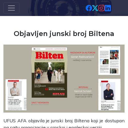
Skip to main content
Objavljen junski broj Biltena
UFUS AFA objavila je junski broj Biltena koji je dostupan
na sajtu organizacije u srpskoj i engleskoj verziji.