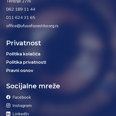
Terazije 27/6
062 189 11 44
011 624 31 65
office@ufusafazastita.org.rs
Privatnost
Politika kolačića
Politika privatnosti
Pravni osnov
Socijalne mreže
Facebook
Instagram
LinkedIn