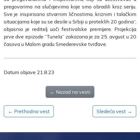
pregovorima na slučajevima koje smo obradili kroz seriju.
Sve je inspirisano stvarnim ličnostima, kriznim i talačkim
situacijama koje su se desile u Srbiji u proteklih 20 godina“,
objasnio je reditelj uoči festivalske premijere. Projekcija
prve dve epizode “Tunela” zakazana je za 25. avgust u 20
časova u Malom gradu Smederevske tvrđave.
Datum objave 21.8.23
← Nazad na vesti
← Prethodna vest
Sledeća vest →