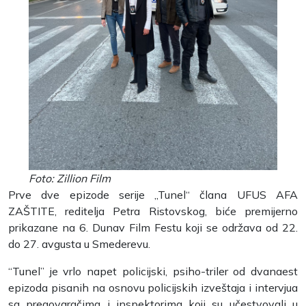
Foto: Zillion Film
Prve dve epizode serije „Tunel“ člana UFUS AFA
ZAŠTITE, reditelja Petra Ristovskog, biće premijerno
prikazane na 6. Dunav Film Festu koji se održava od 22.
do 27. avgusta u Smederevu.
“Tunel” je vrlo napet policijski, psiho-triler od dvanaest
epizoda pisanih na osnovu policijskih izveštaja i intervjua
sa pregovaračima i inspektorima koji su učestvovali u