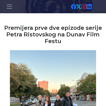
Skip to main content
Premijera prve dve epizode serije
Petra Ristovskog na Dunav Film
Festu