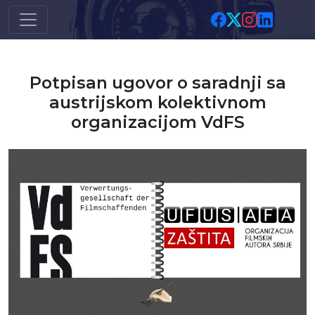
Skip to main content
Potpisan ugovor o saradnji sa
austrijskom kolektivnom
organizacijom VdFS