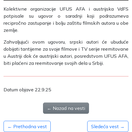
Kolektivne organizacije UFUS AFA i austrijska VdFS
potpisale su ugovor o saradnji koji podrazumeva
recipročno zastupanje i bolju zaštitu filmskih autora u obe
zemlje.
Zahvaljujući ovom ugovoru, srpski autori će ubuduće
dobijati tantijeme za svoje filmove i TV serije reemitovane
u Austriji dok će austrijski autori, posredstvom UFUS AFA,
biti plaćeni za reemitovanje svojih dela u Srbiji.
Datum objave 22.9.25
← Nazad na vesti
← Prethodna vest
Sledeća vest →