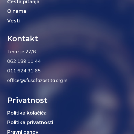
Česta pitanja
O nama
Vesti
Kontakt
Terazije 27/6
062 189 11 44
011 624 31 65
office@ufusafazastita.org.rs
Privatnost
Politika kolačića
Politika privatnosti
Pravni osnov