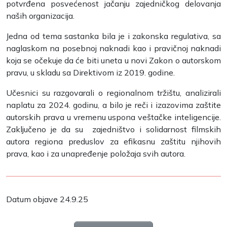
potvrđena posvećenost jačanju zajedničkog delovanja
naših organizacija.
Jedna od tema sastanka bila je i zakonska regulativa, sa
naglaskom na posebnoj naknadi kao i pravičnoj naknadi
koja se očekuje da će biti uneta u novi Zakon o autorskom
pravu, u skladu sa Direktivom iz 2019. godine.
Učesnici su razgovarali o regionalnom tržištu, analizirali
naplatu za 2024. godinu, a bilo je reči i izazovima zaštite
autorskih prava u vremenu uspona veštačke inteligencije.
Zaključeno je da su zajedništvo i solidarnost filmskih
autora regiona preduslov za efikasnu zaštitu njihovih
prava, kao i za unapređenje položaja svih autora.
Datum objave 24.9.25