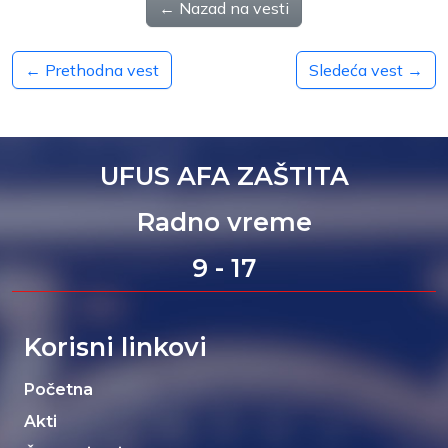
← Nazad na vesti
← Prethodna vest
Sledeća vest →
UFUS AFA ZAŠTITA
Radno vreme
9 - 17
Korisni linkovi
Početna
Akti