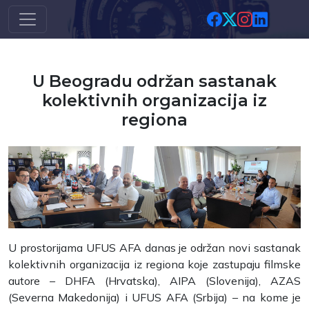
Skip to main content
U Beogradu održan sastanak
kolektivnih organizacija iz
regiona
U prostorijama UFUS AFA danas je održan novi sastanak
kolektivnih organizacija iz regiona koje zastupaju filmske
autore – DHFA (Hrvatska), AIPA (Slovenija), AZAS
(Severna Makedonija) i UFUS AFA (Srbija) – na kome je