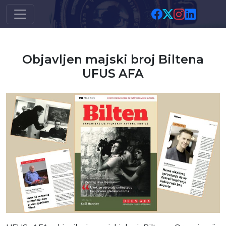
Skip to main content
Objavljen majski broj Biltena
UFUS AFA