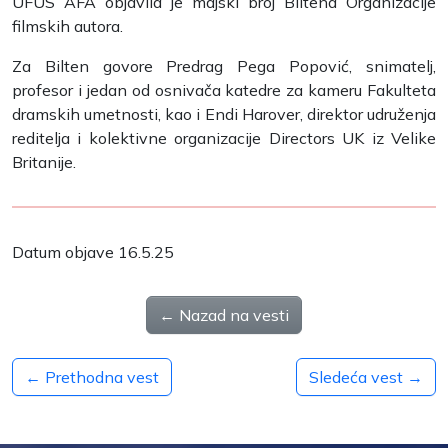
UFUS AFA objavila je majski broj Biltena Organizacije
filmskih autora.
Za Bilten govore Predrag Pega Popović, snimatelj,
profesor i jedan od osnivača katedre za kameru Fakulteta
dramskih umetnosti, kao i Endi Harover, direktor udruženja
reditelja i kolektivne organizacije Directors UK iz Velike
Britanije.
Datum objave 16.5.25
← Nazad na vesti
← Prethodna vest
Sledeća vest →