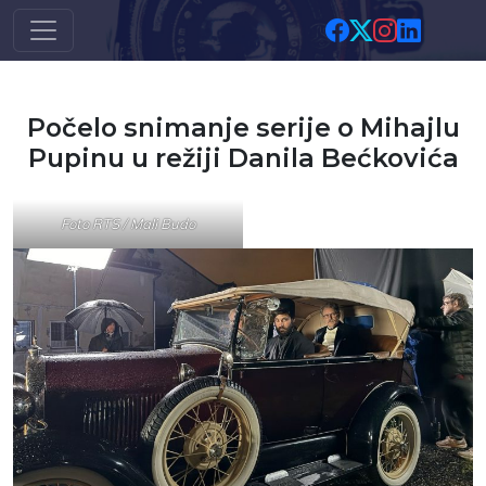
Skip to main content
Počelo snimanje serije o Mihajlu
Pupinu u režiji Danila Bećkovića
Foto RTS / Mali Budo