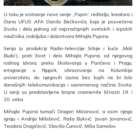
U toku je snimanje nove serije „Pupin“, reditelja, kreatora i
člana UFUS AFA Danila Bećkovića, koja je posvećena
životu i delu jednog od najznačajnijih svetskih i srpskih
naučnika, rodoljuba i dobrotvora Mihajla Pupina.
Serija (u produkciji Radio-televizije Srbije i kuće „Mali
Budo“), prati život i delo Mihajla Pupina, od njegovog
rodnog Idvora, preko školovanja u Pančevu i Pragu,
emigracije u Njujork, obrazovanja na Kolumbija
univerzitetu, do njegovih izuma bez kojih ne bi bilo
današnjih telekomunikacija i savremenog načina života.
U seriji su predstavljene brojne znamenite ličnosti 19. i
20. veka.
Mihajla Pupina tumači Dragan Mićanović, a osim njega
igraju i Andrija Milošević, Raša Bukvić, Jovan Jovanović,
Teodora Dragičević, Slaviša Čurović, Miša Samolov.