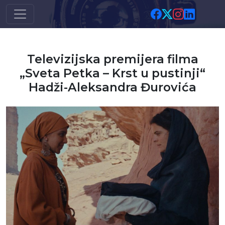
Skip to main content
Televizijska premijera filma
„Sveta Petka – Krst u pustinji“
Hadži-Aleksandra Đurovića