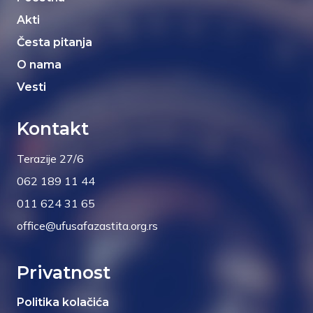
Akti
Česta pitanja
O nama
Vesti
Kontakt
Terazije 27/6
062 189 11 44
011 624 31 65
office@ufusafazastita.org.rs
Privatnost
Politika kolačića