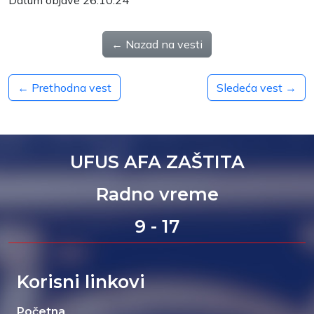
Datum objave 26.10.24
← Nazad na vesti
← Prethodna vest
Sledeća vest →
UFUS AFA ZAŠTITA
Radno vreme
9 - 17
Korisni linkovi
Početna