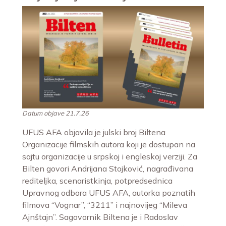
Datum objave 21.7.26
UFUS AFA objavila je julski broj Biltena
Organizacije filmskih autora koji je dostupan na
sajtu organizacije u srpskoj i engleskoj verziji. Za
Bilten govori Andrijana Stojković, nagrađivana
rediteljka, scenaristkinja, potpredsednica
Upravnog odbora UFUS AFA, autorka poznatih
filmova “Vognar”, “3211” i najnovijeg “Mileva
Ajnštajn”. Sagovornik Biltena je i Radoslav