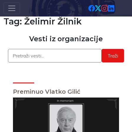
Skip to main content
Tag: Želimir Žilnik
Vesti iz organizacije
Traži
Preminuo Vlatko Gilić