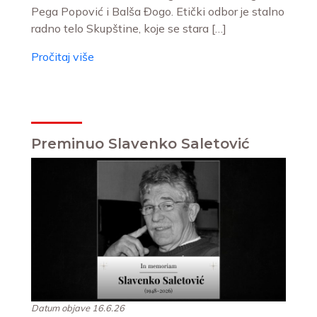
Pega Popović i Balša Đogo. Etički odbor je stalno
radno telo Skupštine, koje se stara […]
Pročitaj više
Preminuo Slavenko Saletović
Datum objave 16.6.26