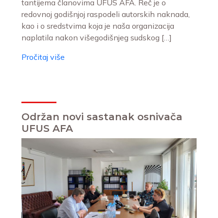
tantijema članovima UFUS AFA. Reč je o
redovnoj godišnjoj raspodeli autorskih naknada,
kao i o sredstvima koja je naša organizacija
naplatila nakon višegodišnjeg sudskog […]
Pročitaj više
Održan novi sastanak osnivača
UFUS AFA