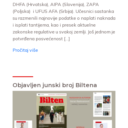
DHFA (Hrvatska), AIPA (Slovenija), ZAPA
(Poljska) i UFUS AFA (Srbija). Učesnici sastanka
su razmenili najnovije podatke o naplati naknada
i isplati tantijema, kao i presek aktuelne
zakonske regulative u svakoj zemlji. Još jednom je
potvrđena posvećenost […]
Pročitaj više
Objavljen junski broj Biltena