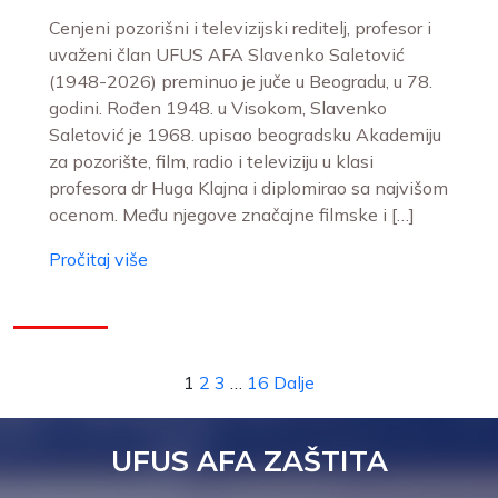
Cenjeni pozorišni i televizijski reditelj, profesor i
uvaženi član UFUS AFA Slavenko Saletović
(1948-2026) preminuo je juče u Beogradu, u 78.
godini. Rođen 1948. u Visokom, Slavenko
Saletović je 1968. upisao beogradsku Akademiju
za pozorište, film, radio i televiziju u klasi
profesora dr Huga Klajna i diplomirao sa najvišom
ocenom. Među njegove značajne filmske i […]
Pročitaj više
1
2
3
…
16
Dalje
UFUS AFA ZAŠTITA