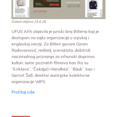
Datum objave 19.6.26
UFUS AFA objavila je junski broj Biltena koji je
dostupan na sajtu organizacije u srpskoj i
engleskoj verziji. Za Bilten govore Goran
Radovanović, reditelj, scenarista, dobitnik
nacionalnog priznanja za vrhunski doprinos
kulturi, autor poznatih filmova kao što su
“Enklava”, “Čekajući Handkea”, “Bauk”, kao i
Gernot Šidl, direktor austrijske kolektivne
organizacije VdFS.
Pročitaj više