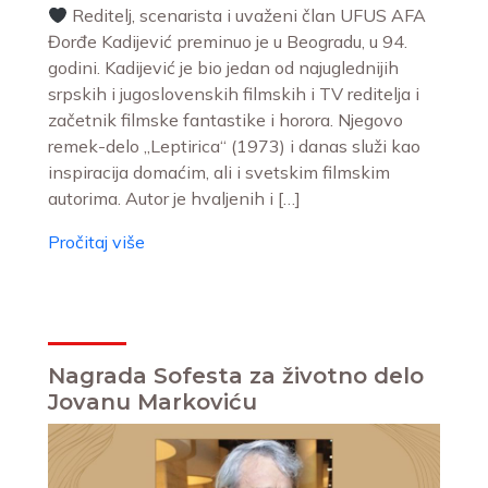
Reditelj, scenarista i uvaženi član UFUS AFA
Đorđe Kadijević preminuo je u Beogradu, u 94.
godini. Kadijević je bio jedan od najuglednijih
srpskih i jugoslovenskih filmskih i TV reditelja i
začetnik filmske fantastike i horora. Njegovo
remek-delo „Leptirica“ (1973) i danas služi kao
inspiracija domaćim, ali i svetskim filmskim
autorima. Autor je hvaljenih i […]
Pročitaj više
Nagrada Sofesta za životno delo
Jovanu Markoviću