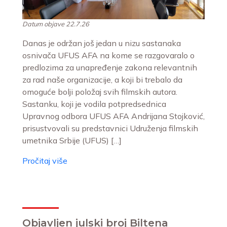
Datum objave 22.7.26
Danas je održan još jedan u nizu sastanaka
osnivača UFUS AFA na kome se razgovaralo o
predlozima za unapređenje zakona relevantnih
za rad naše organizacije, a koji bi trebalo da
omoguće bolji položaj svih filmskih autora.
Sastanku, koji je vodila potpredsednica
Upravnog odbora UFUS AFA Andrijana Stojković,
prisustvovali su predstavnici Udruženja filmskih
umetnika Srbije (UFUS) […]
Pročitaj više
Objavljen julski broj Biltena