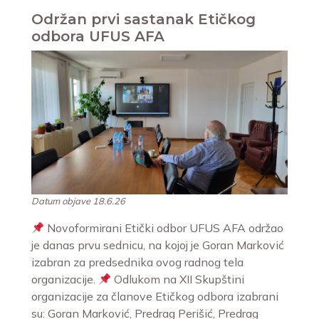
Održan prvi sastanak Etičkog
odbora UFUS AFA
Datum objave 18.6.26
Novoformirani Etički odbor UFUS AFA održao
je danas prvu sednicu, na kojoj je Goran Marković
izabran za predsednika ovog radnog tela
organizacije.
Odlukom na XII Skupštini
organizacije za članove Etičkog odbora izabrani
su: Goran Marković, Predrag Perišić, Predrag