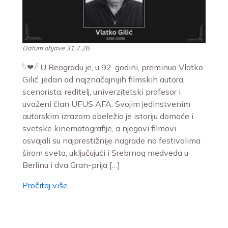
Datum objave 31.7.26
𓆩❤︎𓆪 U Beogradu je, u 92. godini, preminuo Vlatko
Gilić, jedan od najznačajnijih filmskih autora,
scenarista, reditelj, univerzitetski profesor i
uvaženi član UFUS AFA. Svojim jedinstvenim
autorskim izrazom obeležio je istoriju domaće i
svetske kinematografije, a njegovi filmovi
osvajali su najprestižnije nagrade na festivalima
širom sveta, uključujući i Srebrnog medveda u
Berlinu i dva Gran-prija […]
Pročitaj više