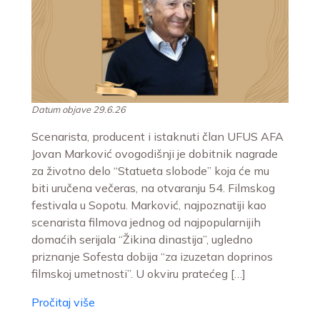
Datum objave 29.6.26
Scenarista, producent i istaknuti član UFUS AFA
Jovan Marković ovogodišnji je dobitnik nagrade
za životno delo “Statueta slobode” koja će mu
biti uručena večeras, na otvaranju 54. Filmskog
festivala u Sopotu. Marković, najpoznatiji kao
scenarista filmova jednog od najpopularnijih
domaćih serijala “Žikina dinastija”, ugledno
priznanje Sofesta dobija “za izuzetan doprinos
filmskoj umetnosti”. U okviru pratećeg […]
Pročitaj više