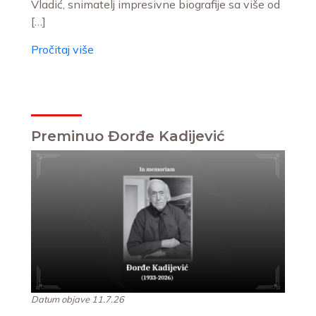
Vladić, snimatelj impresivne biografije sa više od
[…]
Pročitaj više
Preminuo Đorđe Kadijević
Datum objave 11.7.26