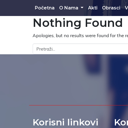
Skip to main content
Početna
O Nama
Akti
Obrasci
V
Nothing Found
Apologies, but no results were found for the r
Korisni linkovi
Ko