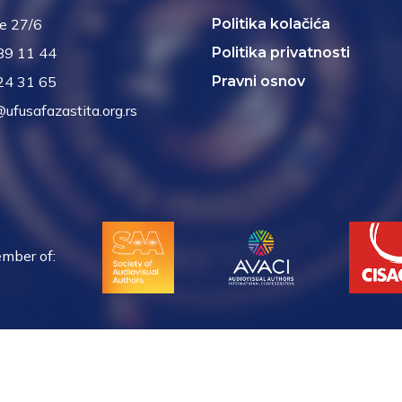
je 27/6
Politika kolačića
89 11 44
Politika privatnosti
24 31 65
Pravni osnov
@ufusafazastita.org.rs
mber of: