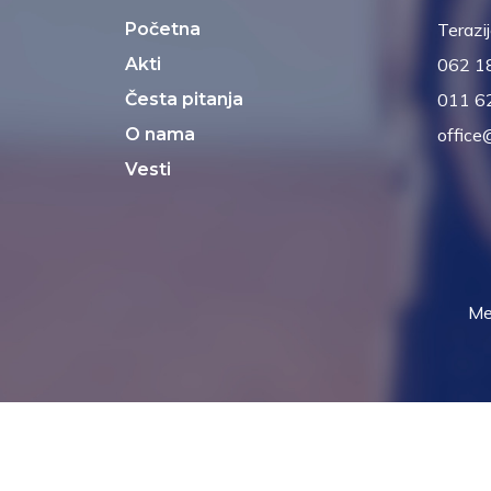
Početna
Terazi
Akti
062 1
Česta pitanja
011 6
O nama
office
Vesti
Me