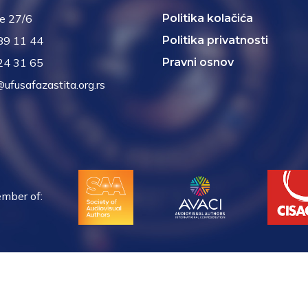
je 27/6
Politika kolačića
89 11 44
Politika privatnosti
24 31 65
Pravni osnov
@ufusafazastita.org.rs
mber of: