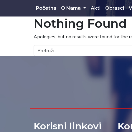
Skip to main content
Početna
O Nama
Akti
Obrasci
V
Nothing Found
Apologies, but no results were found for the r
Korisni linkovi
Ko