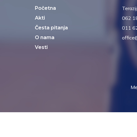
Početna
Terazi
Akti
062 1
Česta pitanja
011 6
O nama
office
Vesti
Me