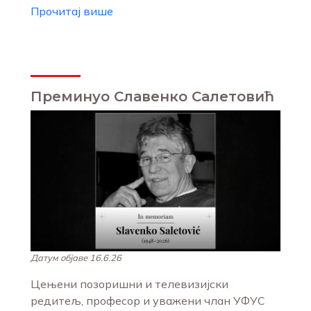
Прочитај више
Преминуо Славенко Салетовић
Датум објаве 16.6.26
Цењени позоришни и телевизијски
редитељ, професор и уважени члан УФУС