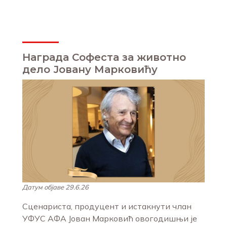
Награда Софеста за животно
дело Јовану Марковићу
Датум објаве 29.6.26
Сценариста, продуцент и истакнути члан
УФУС АФА Јован Марковић овогодишњи је