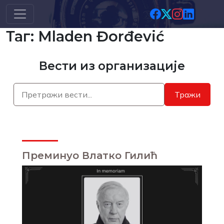
Скип то маин цонтент
Таг: Mladen Đorđević
Вести из организације
Тражи
Преминуо Влатко Гилић