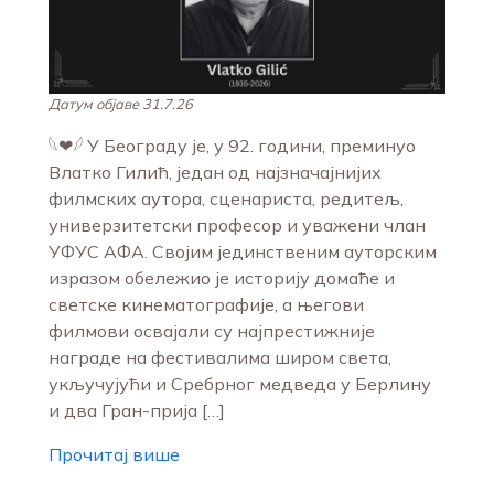
Датум објаве 31.7.26
𓆩❤︎𓆪 У Београду је, у 92. години, преминуо
Влатко Гилић, један од најзначајнијих
филмских аутора, сценариста, редитељ,
универзитетски професор и уважени члан
УФУС АФА. Својим јединственим ауторским
изразом обележио је историју домаће и
светске кинематографије, а његови
филмови освајали су најпрестижније
награде на фестивалима широм света,
укључујући и Сребрног медведа у Берлину
и два Гран-прија […]
Прочитај више