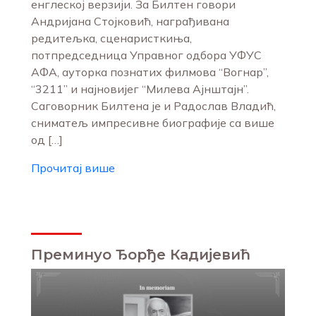
енглеској верзији. За Билтен говори
Андријана Стојковић, награђивана
редитељка, сценаристкиња,
потпредседница Управног одбора УФУС
АФА, ауторка познатих филмова “Вогнар”,
“3211” и најновијег “Милева Ајнштајн”.
Саговорник Билтена је и Радослав Владић,
сниматељ импресивне биографије са више
од […]
Прочитај више
Преминуо Ђорђе Кадијевић