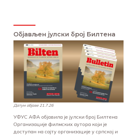
Објављен јулски број Билтена
Датум објаве 21.7.26
УФУС АФА објавила је јулски број Билтена
Организације филмских аутора који је
доступан на сајту организације у српској и