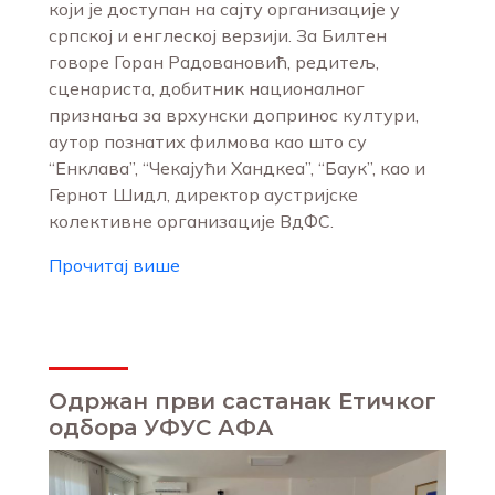
који је доступан на сајту организације у
српској и енглеској верзији. За Билтен
говоре Горан Радовановић, редитељ,
сценариста, добитник националног
признања за врхунски допринос култури,
аутор познатих филмова као што су
“Енклава”, “Чекајући Хандкеа”, “Баук”, као и
Гернот Шидл, директор аустријске
колективне организације ВдФС.
Прочитај више
Одржан први састанак Етичког
одбора УФУС АФА