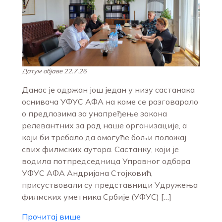
Датум објаве 22.7.26
Данас је одржан још један у низу састанака
оснивача УФУС АФА на коме се разговарало
о предлозима за унапређење закона
релевантних за рад наше организације, а
који би требало да омогуће бољи положај
свих филмских аутора. Састанку, који је
водила потпредседница Управног одбора
УФУС АФА Андријана Стојковић,
присуствовали су представници Удружења
филмских уметника Србије (УФУС) […]
Прочитај више