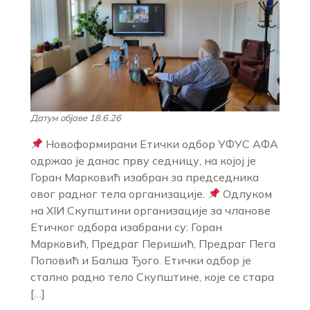
Датум објаве 18.6.26
Новоформирани Етички одбор УФУС АФА
одржао је данас прву седницу, на којој је
Горан Марковић изабран за председника
овог радног тела организације.
Одлуком
на XIИ Скупштини организације за чланове
Етичког одбора изабрани су: Горан
Марковић, Предраг Перишић, Предраг Пега
Поповић и Балша Ђого. Етички одбор је
стално радно тело Скупштине, које се стара
[…]