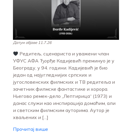
Датум објаве 11.7.26
Редитељ, сценариста и уважени члан
УФУС АФА Ђорђе Кадијевић преминуо је у
Београду, у 94. години. Кадијевић је био
један од најугледнијих српских и
југословенских филмских и ТВ редитеља и
зачетник филмске фантастике и хорора.
Његово ремек-дело „Лептирица“ (1973) и
данас служи као инспирација домаћим, али
и светским филмским ауторима. Аутор је
хваљених и […]
Прочитај више