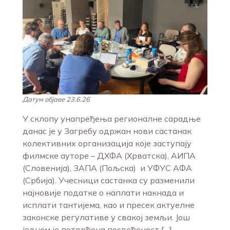
Датум објаве 23.6.26
У склопу унапређења регионалне сарадње
данас је у Загребу одржан нови састанак
колективних организација које заступају
филмске ауторе – ДХФА (Хрватска), АИПА
(Словенија), ЗАПА (Пољска) и УФУС АФА
(Србија). Учесници састанка су разменили
најновије податке о наплати накнада и
исплати тантијема, као и пресек актуелне
законске регулативе у свакој земљи. Још
једном је потврђена посвећеност […]