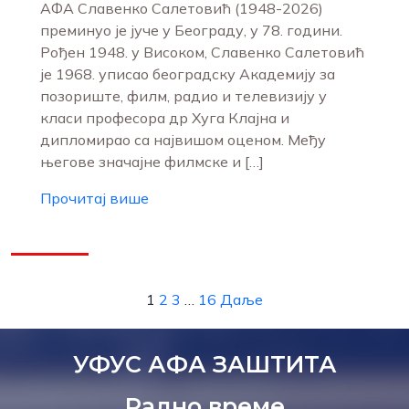
АФА Славенко Салетовић (1948-2026)
преминуо је јуче у Београду, у 78. години.
Рођен 1948. у Високом, Славенко Салетовић
је 1968. уписао београдску Академију за
позориште, филм, радио и телевизију у
класи професора др Хуга Клајна и
дипломирао са највишом оценом. Међу
његове значајне филмске и […]
Прочитај више
1
2
3
…
16
Даље
УФУС АФА ЗАШТИТА
Радно време