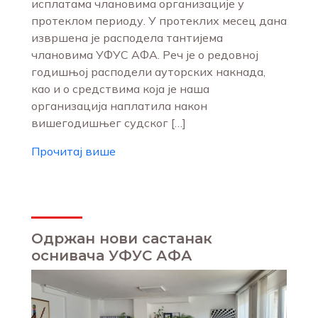
исплатама члановима организације у
протеклом периоду. У протеклих месец дана
извршена је расподела тантијема
члановима УФУС АФА. Реч је о редовној
годишњој расподели ауторских накнада,
као и о средствима која је наша
организација наплатила након
вишегодишњег судског […]
Прочитај више
Одржан нови састанак
оснивача УФУС АФА