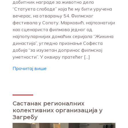
добитник награде за животно дело
“Статуета слободе” која ће му бити уручена
вечерас, на отварању 54. Филмског
фестивала у Сопоту. Марковић, најпознатији
као сценариста филмова једног од
најпопуларнијих домаћих серијала “Жикина
династија”, угледно признање Софеста
добија “за изузетан допринос филмској
уметности”. У оквиру пратећег […]
Прочитај више
Састанак регионалних
колективних организација у
Загребу