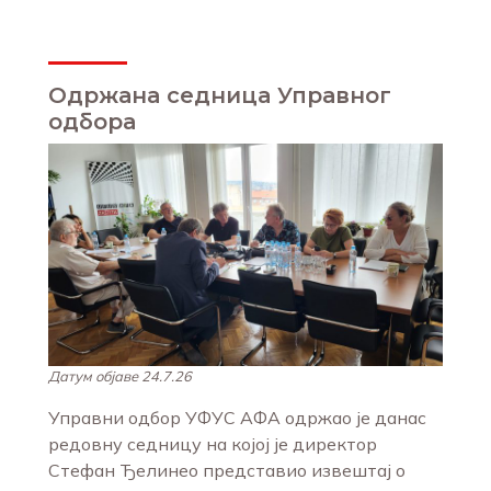
Одржана седница Управног
одбора
Датум објаве 24.7.26
Управни одбор УФУС АФА одржао је данас
редовну седницу на којој је директор
Стефан Ђелинео представио извештај о