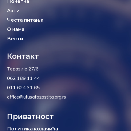
Почетна
Акти
Честа питања
О нама
Вести
Контакт
Теразије 27/6
062 189 11 44
011 624 31 65
office@ufusafazastita.org.rs
Приватност
Политика колачића