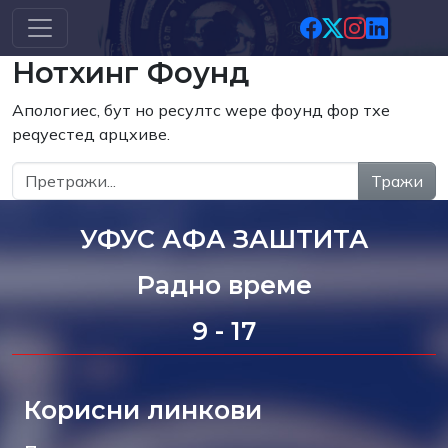
Скип то маин цонтент
Нотхинг Фоунд
Апологиес, бут но ресултс wере фоунд фор тхе
реqуестед арцхиве.
Тражи
УФУС АФА ЗАШТИТА
Радно време
9 - 17
Корисни линкови