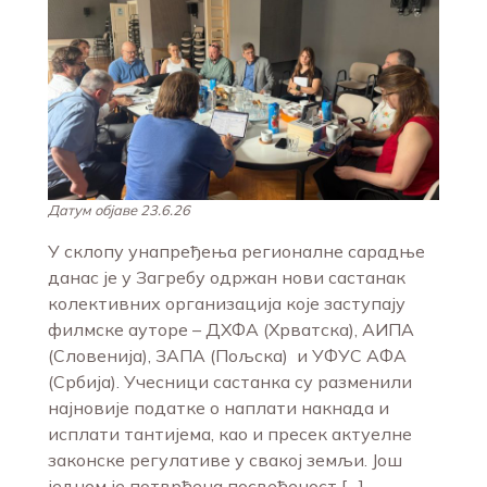
Датум објаве 23.6.26
У склопу унапређења регионалне сарадње
данас је у Загребу одржан нови састанак
колективних организација које заступају
филмске ауторе – ДХФА (Хрватска), АИПА
(Словенија), ЗАПА (Пољска) и УФУС АФА
(Србија). Учесници састанка су разменили
најновије податке о наплати накнада и
исплати тантијема, као и пресек актуелне
законске регулативе у свакој земљи. Још
једном је потврђена посвећеност […]