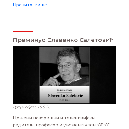
Прочитај више
Преминуо Славенко Салетовић
Датум објаве 16.6.26
Цењени позоришни и телевизијски
редитељ, професор и уважени члан УФУС