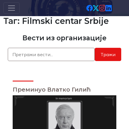
Скип то маин цонтент
Таг: Filmski centar Srbije
Вести из организације
Тражи
Преминуо Влатко Гилић