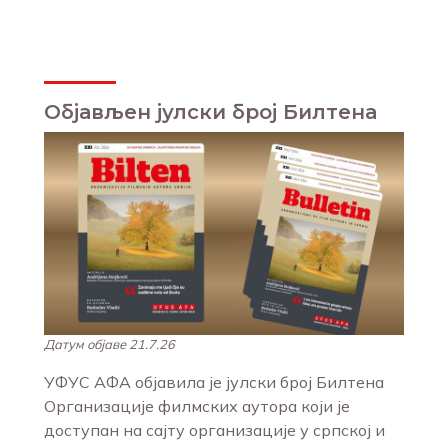
Објављен јулски број Билтена
Датум објаве 21.7.26
УФУС АФА објавила је јулски број Билтена
Организације филмских аутора који је
доступан на сајту организације у српској и