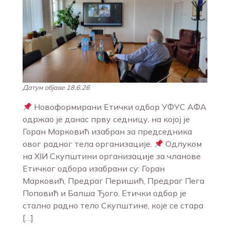
Датум објаве 18.6.26
Новоформирани Етички одбор УФУС АФА
одржао је данас прву седницу, на којој је
Горан Марковић изабран за председника
овог радног тела организације.
Одлуком
на XIИ Скупштини организације за чланове
Етичког одбора изабрани су: Горан
Марковић, Предраг Перишић, Предраг Пега
Поповић и Балша Ђого. Етички одбор је
стално радно тело Скупштине, које се стара
[…]