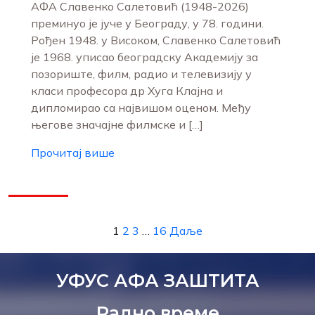
АФА Славенко Салетовић (1948-2026)
преминуо је јуче у Београду, у 78. години.
Рођен 1948. у Високом, Славенко Салетовић
је 1968. уписао београдску Академију за
позориште, филм, радио и телевизију у
класи професора др Хуга Клајна и
дипломирао са највишом оценом. Међу
његове значајне филмске и […]
Прочитај више
1
2
3
…
16
Даље
УФУС АФА ЗАШТИТА
Радно време