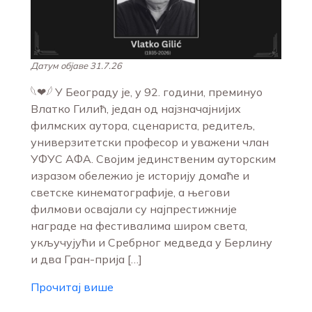
Датум објаве 31.7.26
𓆩❤︎𓆪 У Београду је, у 92. години, преминуо
Влатко Гилић, један од најзначајнијих
филмских аутора, сценариста, редитељ,
универзитетски професор и уважени члан
УФУС АФА. Својим јединственим ауторским
изразом обележио је историју домаће и
светске кинематографије, а његови
филмови освајали су најпрестижније
награде на фестивалима широм света,
укључујући и Сребрног медведа у Берлину
и два Гран-прија […]
Прочитај више