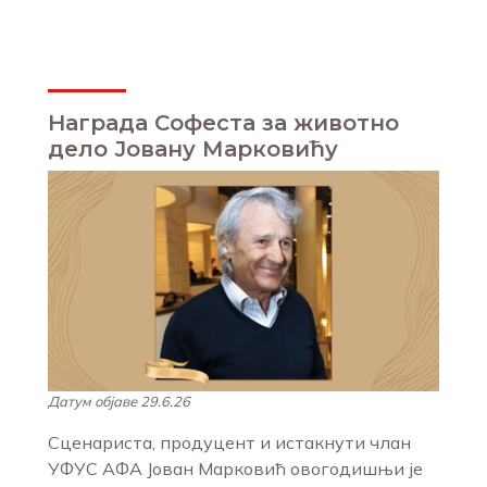
Награда Софеста за животно
дело Јовану Марковићу
Датум објаве 29.6.26
Сценариста, продуцент и истакнути члан
УФУС АФА Јован Марковић овогодишњи је