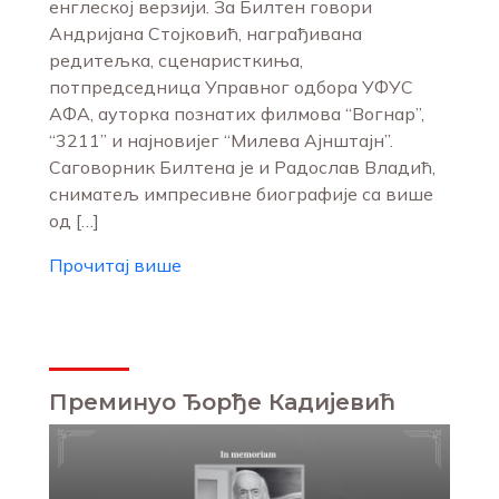
енглеској верзији. За Билтен говори
Андријана Стојковић, награђивана
редитељка, сценаристкиња,
потпредседница Управног одбора УФУС
АФА, ауторка познатих филмова “Вогнар”,
“3211” и најновијег “Милева Ајнштајн”.
Саговорник Билтена је и Радослав Владић,
сниматељ импресивне биографије са више
од […]
Прочитај више
Преминуо Ђорђе Кадијевић