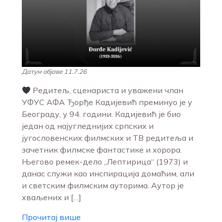
Датум објаве 11.7.26
Редитељ, сценариста и уважени члан
УФУС АФА Ђорђе Кадијевић преминуо је у
Београду, у 94. години. Кадијевић је био
један од најугледнијих српских и
југословенских филмских и ТВ редитеља и
зачетник филмске фантастике и хорора.
Његово ремек-дело „Лептирица“ (1973) и
данас служи као инспирација домаћим, али
и светским филмским ауторима. Аутор је
хваљених и […]
Прочитај више