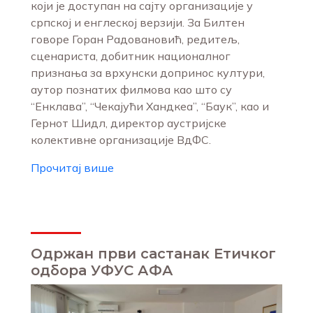
који је доступан на сајту организације у
српској и енглеској верзији. За Билтен
говоре Горан Радовановић, редитељ,
сценариста, добитник националног
признања за врхунски допринос култури,
аутор познатих филмова као што су
“Енклава”, “Чекајући Хандкеа”, “Баук”, као и
Гернот Шидл, директор аустријске
колективне организације ВдФС.
Прочитај више
Одржан први састанак Етичког
одбора УФУС АФА