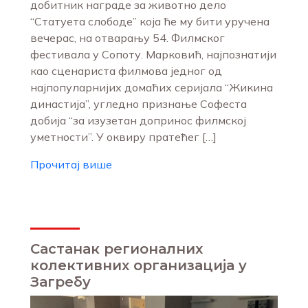
добитник награде за животно дело
“Статуета слободе” која ће му бити уручена
вечерас, на отварању 54. Филмског
фестивала у Сопоту. Марковић, најпознатији
као сценариста филмова једног од
најпопуларнијих домаћих серијала “Жикина
династија”, угледно признање Софеста
добија “за изузетан допринос филмској
уметности”. У оквиру пратећег […]
Прочитај више
Састанак регионалних
колективних организација у
Загребу