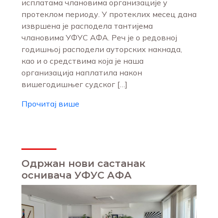
исплатама члановима организације у
протеклом периоду. У протеклих месец дана
извршена је расподела тантијема
члановима УФУС АФА. Реч је о редовној
годишњој расподели ауторских накнада,
као и о средствима која је наша
организација наплатила након
вишегодишњег судског […]
Прочитај више
Одржан нови састанак
оснивача УФУС АФА