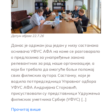
Датум објаве 22.7.26
Данас је одржан још један у низу састанака
оснивача УФУС АФА на коме се разговарало
о предлозима за унапређење закона
релевантних за рад наше организације, а
који би требало да омогуће бољи положај
свих филмских аутора. Састанку, који је
водила потпредседница Управног одбора
УФУС АФА Андријана Стојковић,
присуствовали су представници Удружења
филмских уметника Србије (УФУС) […]
Прочитај више