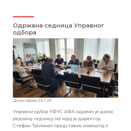
Одржана седница Управног
одбора
Датум објаве 24.7.26
Управни одбор УФУС АФА одржао је данас
редовну седницу на којој је директор
Стефан Ђелинео представио извештај о