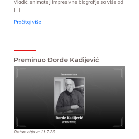
Vladić, snimatelj impresivne biografije sa više od
[…]
Pročitaj više
Preminuo Đorđe Kadijević
Datum objave 11.7.26