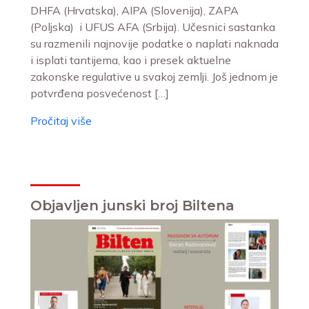
DHFA (Hrvatska), AIPA (Slovenija), ZAPA
(Poljska) i UFUS AFA (Srbija). Učesnici sastanka
su razmenili najnovije podatke o naplati naknada
i isplati tantijema, kao i presek aktuelne
zakonske regulative u svakoj zemlji. Još jednom je
potvrđena posvećenost […]
Pročitaj više
Objavljen junski broj Biltena