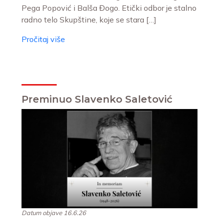
Pega Popović i Balša Đogo. Etički odbor je stalno
radno telo Skupštine, koje se stara […]
Pročitaj više
Preminuo Slavenko Saletović
Datum objave 16.6.26