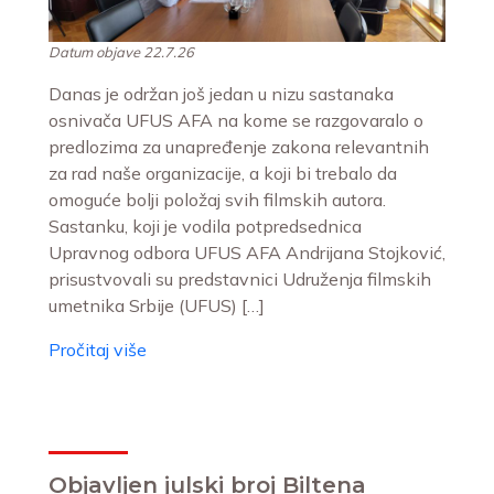
Datum objave 22.7.26
Danas je održan još jedan u nizu sastanaka
osnivača UFUS AFA na kome se razgovaralo o
predlozima za unapređenje zakona relevantnih
za rad naše organizacije, a koji bi trebalo da
omoguće bolji položaj svih filmskih autora.
Sastanku, koji je vodila potpredsednica
Upravnog odbora UFUS AFA Andrijana Stojković,
prisustvovali su predstavnici Udruženja filmskih
umetnika Srbije (UFUS) […]
Pročitaj više
Objavljen julski broj Biltena