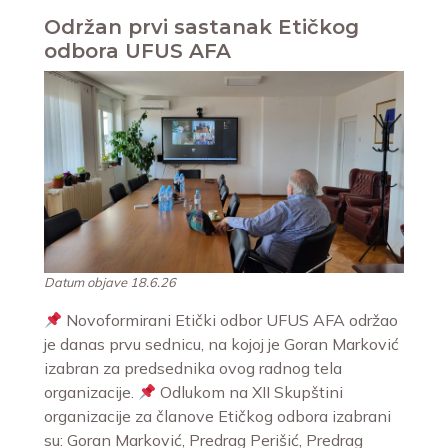
Održan prvi sastanak Etičkog
odbora UFUS AFA
Datum objave 18.6.26
Novoformirani Etički odbor UFUS AFA održao
je danas prvu sednicu, na kojoj je Goran Marković
izabran za predsednika ovog radnog tela
organizacije.
Odlukom na XII Skupštini
organizacije za članove Etičkog odbora izabrani
su: Goran Marković, Predrag Perišić, Predrag