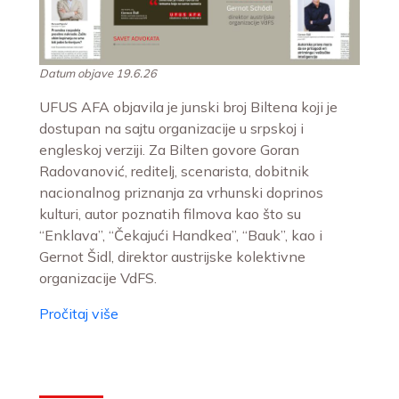
Datum objave 19.6.26
UFUS AFA objavila je junski broj Biltena koji je
dostupan na sajtu organizacije u srpskoj i
engleskoj verziji. Za Bilten govore Goran
Radovanović, reditelj, scenarista, dobitnik
nacionalnog priznanja za vrhunski doprinos
kulturi, autor poznatih filmova kao što su
“Enklava”, “Čekajući Handkea”, “Bauk”, kao i
Gernot Šidl, direktor austrijske kolektivne
organizacije VdFS.
Pročitaj više