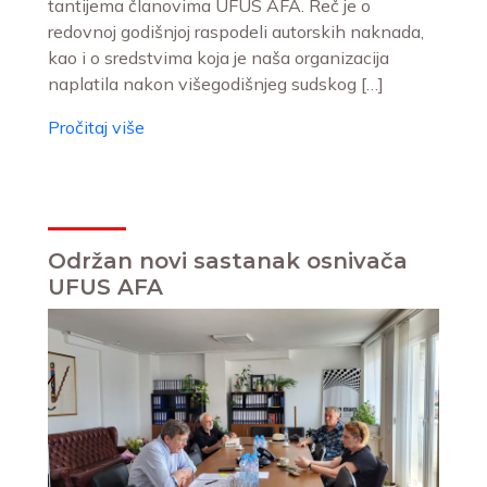
tantijema članovima UFUS AFA. Reč je o
redovnoj godišnjoj raspodeli autorskih naknada,
kao i o sredstvima koja je naša organizacija
naplatila nakon višegodišnjeg sudskog […]
Pročitaj više
Održan novi sastanak osnivača
UFUS AFA