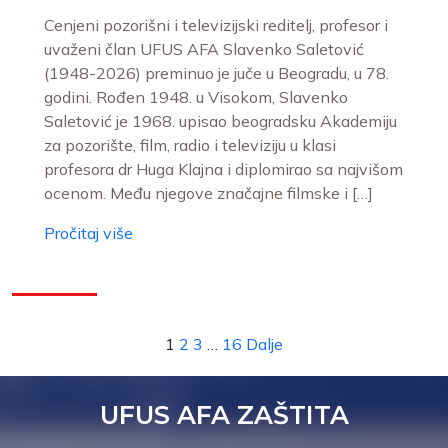
Cenjeni pozorišni i televizijski reditelj, profesor i
uvaženi član UFUS AFA Slavenko Saletović
(1948-2026) preminuo je juče u Beogradu, u 78.
godini. Rođen 1948. u Visokom, Slavenko
Saletović je 1968. upisao beogradsku Akademiju
za pozorište, film, radio i televiziju u klasi
profesora dr Huga Klajna i diplomirao sa najvišom
ocenom. Među njegove značajne filmske i […]
Pročitaj više
1
2
3
…
16
Dalje
UFUS AFA ZAŠTITA