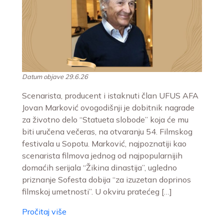
Datum objave 29.6.26
Scenarista, producent i istaknuti član UFUS AFA
Jovan Marković ovogodišnji je dobitnik nagrade
za životno delo “Statueta slobode” koja će mu
biti uručena večeras, na otvaranju 54. Filmskog
festivala u Sopotu. Marković, najpoznatiji kao
scenarista filmova jednog od najpopularnijih
domaćih serijala “Žikina dinastija”, ugledno
priznanje Sofesta dobija “za izuzetan doprinos
filmskoj umetnosti”. U okviru pratećeg […]
Pročitaj više