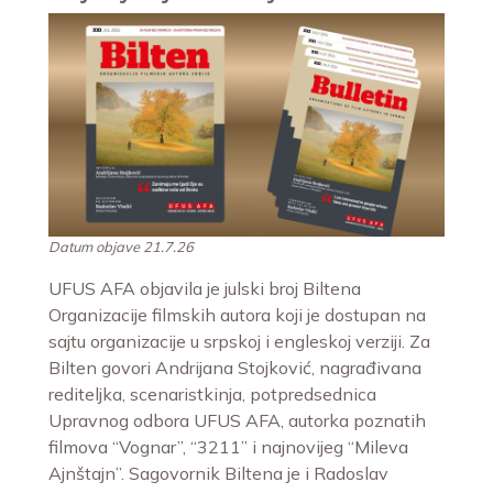
Datum objave 21.7.26
UFUS AFA objavila je julski broj Biltena
Organizacije filmskih autora koji je dostupan na
sajtu organizacije u srpskoj i engleskoj verziji. Za
Bilten govori Andrijana Stojković, nagrađivana
rediteljka, scenaristkinja, potpredsednica
Upravnog odbora UFUS AFA, autorka poznatih
filmova “Vognar”, “3211” i najnovijeg “Mileva
Ajnštajn”. Sagovornik Biltena je i Radoslav