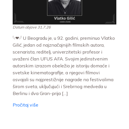
Datum objave 31.7.26
𓆩❤︎𓆪 U Beogradu je, u 92. godini, preminuo Vlatko
Gilić, jedan od najznačajnijih filmskih autora,
scenarista, reditelj, univerzitetski profesor i
uvaženi član UFUS AFA. Svojim jedinstvenim
autorskim izrazom obeležio je istoriju domaće i
svetske kinematografije, a njegovi filmovi
osvajali su najprestižnije nagrade na festivalima
širom sveta, uključujući i Srebrnog medveda u
Berlinu i dva Gran-prija […]
Pročitaj više