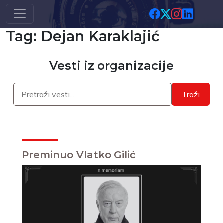
Skip to main content
Tag: Dejan Karaklajić
Vesti iz organizacije
Traži
Preminuo Vlatko Gilić