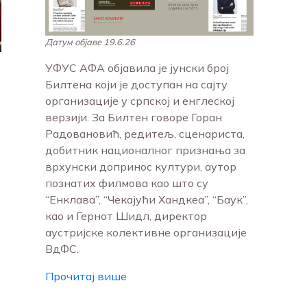
Датум објаве 19.6.26
УФУС АФА објавила је јунски број
Билтена који је доступан на сајту
организације у српској и енглеској
верзији. За Билтен говоре Горан
Радовановић, редитељ, сценариста,
добитник националног признања за
врхунски допринос култури, аутор
познатих филмова као што су
“Енклава”, “Чекајући Хандкеа”, “Баук”,
као и Гернот Шидл, директор
аустријске колективне организације
ВдФС.
Прочитај више