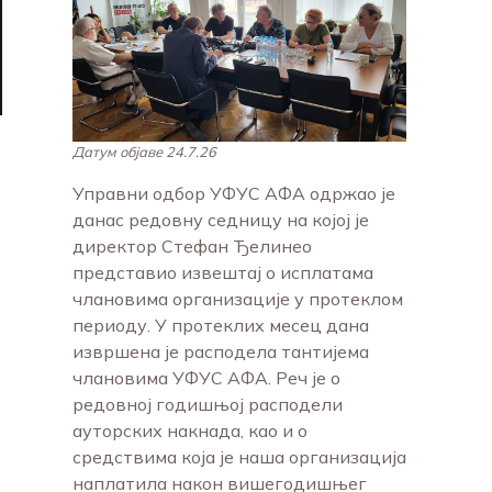
Датум објаве 24.7.26
Управни одбор УФУС АФА одржао је
данас редовну седницу на којој је
директор Стефан Ђелинео
представио извештај о исплатама
члановима организације у протеклом
периоду. У протеклих месец дана
извршена је расподела тантијема
члановима УФУС АФА. Реч је о
редовној годишњој расподели
ауторских накнада, као и о
средствима која је наша организација
наплатила након вишегодишњег