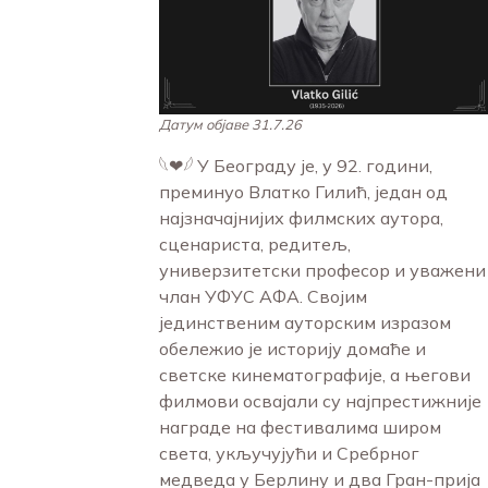
Датум објаве 31.7.26
𓆩❤︎𓆪 У Београду је, у 92. години,
преминуо Влатко Гилић, један од
најзначајнијих филмских аутора,
сценариста, редитељ,
универзитетски професор и уважени
члан УФУС АФА. Својим
јединственим ауторским изразом
обележио је историју домаће и
светске кинематографије, а његови
филмови освајали су најпрестижније
награде на фестивалима широм
света, укључујући и Сребрног
медведа у Берлину и два Гран-прија