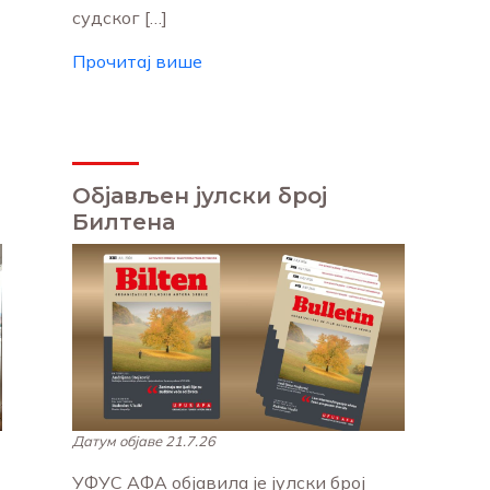
судског […]
Прочитај више
Објављен јулски број
Билтена
Датум објаве 21.7.26
УФУС АФА објавила је јулски број