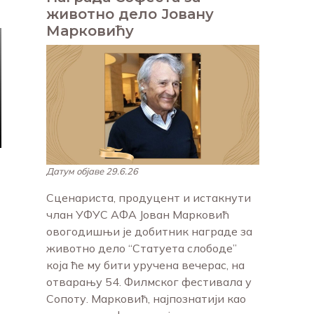
животно дело Јовану
Марковићу
Датум објаве 29.6.26
Сценариста, продуцент и истакнути
члан УФУС АФА Јован Марковић
овогодишњи је добитник награде за
животно дело “Статуета слободе”
која ће му бити уручена вечерас, на
отварању 54. Филмског фестивала у
Сопоту. Марковић, најпознатији као