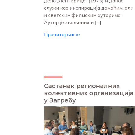
дело „Лептирица“ (1973) и данас
служи као инспирација домаћим, али
и светским филмским ауторима.
Аутор је хваљених и […]
Прочитај више
Састанак регионалних
колективних организација
у Загребу