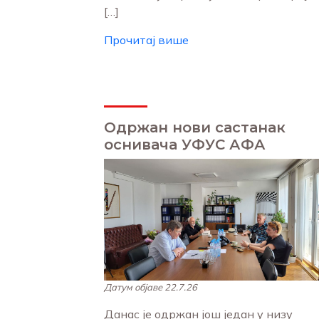
[…]
Прочитај више
Одржан нови састанак
оснивача УФУС АФА
Датум објаве 22.7.26
Данас је одржан још један у низу