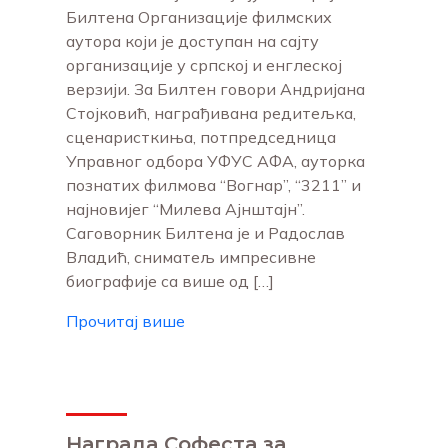
Билтена Организације филмских
аутора који је доступан на сајту
организације у српској и енглеској
верзији. За Билтен говори Андријана
Стојковић, награђивана редитељка,
сценаристкиња, потпредседница
Управног одбора УФУС АФА, ауторка
познатих филмова “Вогнар”, “3211” и
најновијег “Милева Ајнштајн”.
Саговорник Билтена је и Радослав
Владић, сниматељ импресивне
биографије са више од […]
Прочитај више
Награда Софеста за