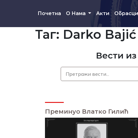
Скип то маин цонтент
Почетна
О Нама
Акти
Обрасц
Таг: Darko Bajić
Вести из
Преминуо Влатко Гилић