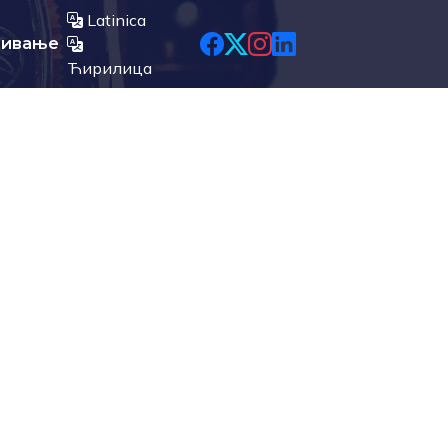
Latinica
љивање
Ћирилица