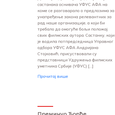
састанака оснивача УФУС АФА на
коме се разговарало о предлозима за
унапређење закона релевантних за
рад наше организације, а који би
требало да омогуће бољи положај
свих филмских аутора. Састанку, који
је водила потпредседница Управног
одбора УФУС АФА Андријана
Стојковић, присуствовали су
представници Удружења филмских
уметника Србије (УФУС) […]
Прочитај више
Преминуо Ђорђе