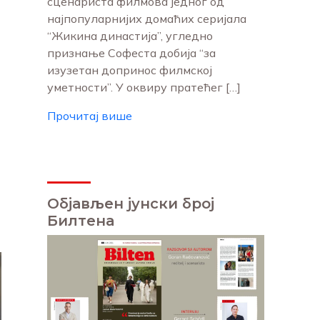
сценариста филмова једног од
најпопуларнијих домаћих серијала
“Жикина династија”, угледно
признање Софеста добија “за
изузетан допринос филмској
уметности”. У оквиру пратећег […]
Прочитај више
Објављен јунски број
Билтена