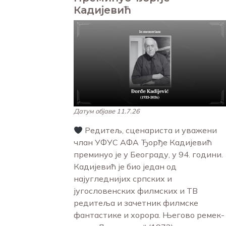
Кадијевић
Датум објаве 11.7.26
Редитељ, сценариста и уважени
члан УФУС АФА Ђорђе Кадијевић
преминуо је у Београду, у 94. години.
Кадијевић је био један од
најугледнијих српских и
југословенских филмских и ТВ
редитеља и зачетник филмске
фантастике и хорора. Његово ремек-