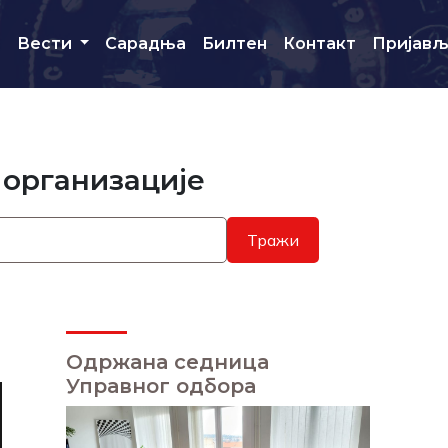
и
Вести
Сарадња
Билтен
Контакт
Пријав
 организације
Тражи
Одржана седница
Управног одбора