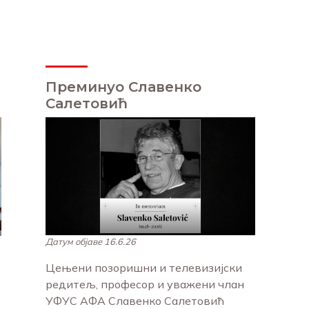
Преминуо Славенко
Салетовић
Датум објаве 16.6.26
Цењени позоришни и телевизијски
редитељ, професор и уважени члан
УФУС АФА Славенко Салетовић