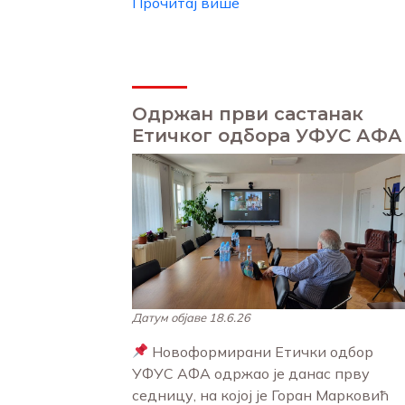
Прочитај више
Одржан први састанак
Етичког одбора УФУС АФА
Датум објаве 18.6.26
Новоформирани Етички одбор
УФУС АФА одржао је данас прву
седницу, на којој је Горан Марковић