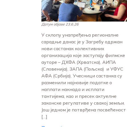
Датум објаве 23.6.26
У склопу унапређења регионалне
сарадње данас је у Загребу одржан
нови састанак колективних
организација које заступају филмске
ауторе – ДХФА (Хрватска), АИПА
(Словенија), ЗАПА (Пољска) и УФУС
АФА (Србија). Учесници састанка су
разменили најновије податке о
наплати накнада и исплати
тантијема, као и пресек актуелне
законске регулативе у свакој земљи.
Још једном је потврђена посвећеност
[…]