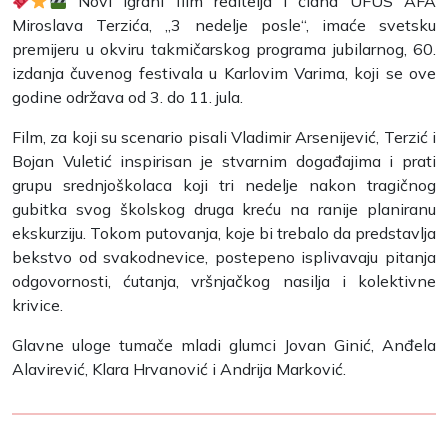
Novi igrani film reditelja i člana UFUS AFA
Miroslava Terzića, „3 nedelje posle“, imaće svetsku
premijeru u okviru takmičarskog programa jubilarnog, 60.
izdanja čuvenog festivala u Karlovim Varima, koji se ove
godine održava od 3. do 11. jula.
Film, za koji su scenario pisali Vladimir Arsenijević, Terzić i
Bojan Vuletić inspirisan je stvarnim događajima i prati
grupu srednjoškolaca koji tri nedelje nakon tragičnog
gubitka svog školskog druga kreću na ranije planiranu
ekskurziju. Tokom putovanja, koje bi trebalo da predstavlja
bekstvo od svakodnevice, postepeno isplivavaju pitanja
odgovornosti, ćutanja, vršnjačkog nasilja i kolektivne
krivice.
Glavne uloge tumače mladi glumci Jovan Ginić, Anđela
Alavirević, Klara Hrvanović i Andrija Marković.