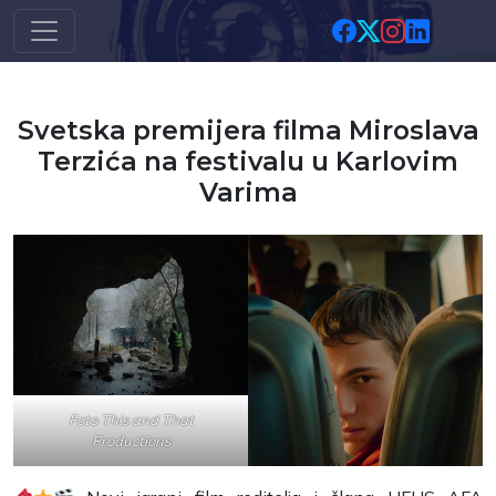
Skip to main content
Svetska premijera filma Miroslava
Terzića na festivalu u Karlovim
Varima
Foto This and That
Productions