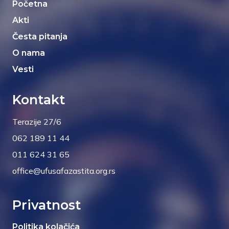
Početna
Akti
Česta pitanja
O nama
Vesti
Kontakt
Terazije 27/6
062 189 11 44
011 624 31 65
office@ufusafazastita.org.rs
Privatnost
Politika kolačića