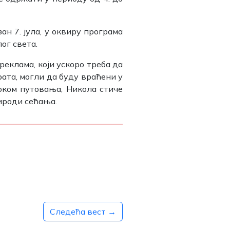
н 7. јула, у оквиру програма
ог света.
реклама, који ускоро треба да
рата, могли да буду враћени у
оком путовања, Никола стиче
ироди сећања.
Следећа вест →