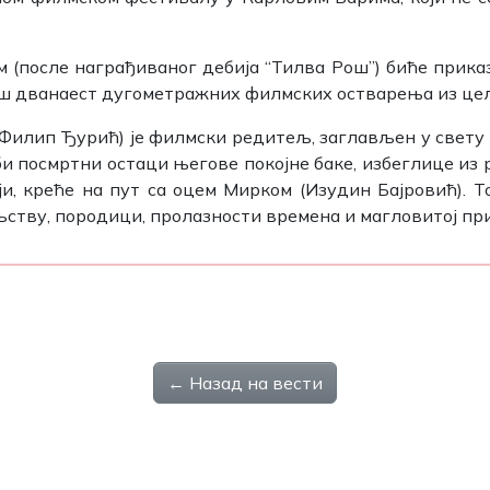
(после награђиваног дебија “Тилва Рош”) биће приказа
још дванаест дугометражних филмских остварења из цел
 Филип Ђурић) је филмски редитељ, заглављен у свету 
би посмртни остаци његове покојне баке, избеглице из 
и, креће на пут са оцем Мирком (Изудин Бајровић). Т
ству, породици, пролазности времена и магловитој пр
← Назад на вести