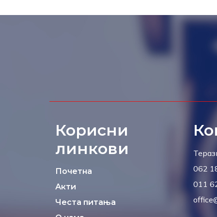
Корисни
Ко
линкови
Тераз
062 1
Почетна
011 6
Акти
office
Честа питања