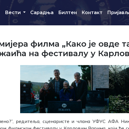
и
Вести
Сарадња
Билтен
Контакт
Пријав
мијера филма „Како је овде т
жаића на фестивалу у Карло
лено?”, редитеља, сценаристе и члана УФУС АФА Ни
ом филмском фестивалу у Карловим Варима, који ће с