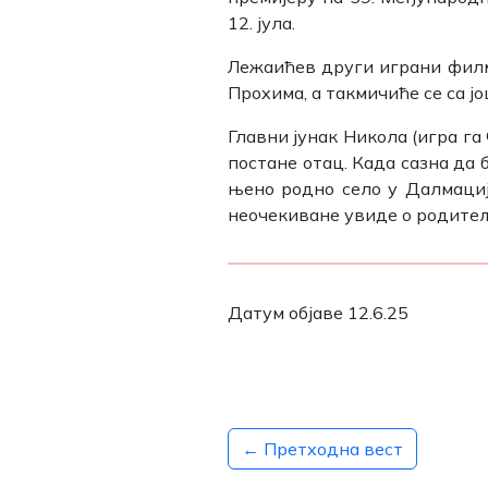
12. јула.
Лежаићев други играни филм 
Проxима, а такмичиће се са 
Главни јунак Никола (игра га
постане отац. Када сазна да 
њено родно село у Далмациј
неочекиване увиде о родитељ
Датум објаве 12.6.25
← Претходна вест