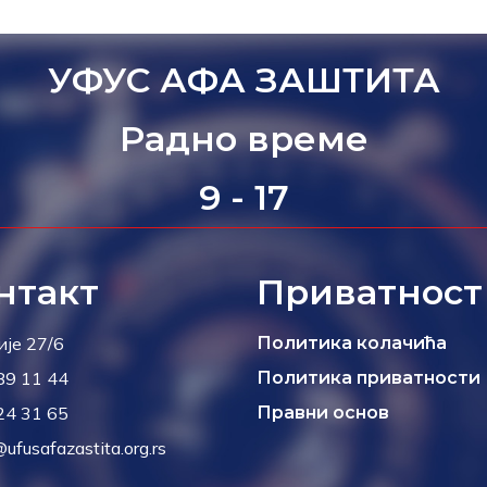
УФУС АФА ЗАШТИТА
Радно време
9 - 17
нтакт
Приватност
ије 27/6
Политика колачића
89 11 44
Политика приватности
24 31 65
Правни основ
@ufusafazastita.org.rs