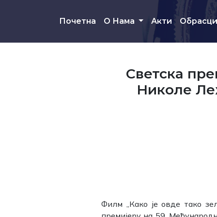
Скип то маин цонтент
Почетна
О Нама
Акти
Обрасц
Светска пре
Николе Ле
Филм „Како је овде тако зе
премијеру на 59. Међународн