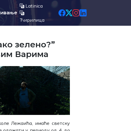
Latinica
љивање
Ћирилица
ако зелено?”
вим Варима
коле Лежаића, имаће светску
е одржати у периоду од 4. до