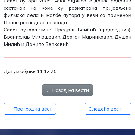
Савет аутора УФУС АФА одржао је данас редовни
састанак на коме су разматрана пријављена
филмска дела и жалбе аутора у вези са применом
Плана расподеле накнада.
Савет аутора чине: Предраг Бамбић (председник),
Бранислав Милошевић, Драган Маринковић, Душан
Милић и Данило Бећковић.
Датум објаве 11.12.25
← Назад на вести
← Претходна вест
Следећа вест →