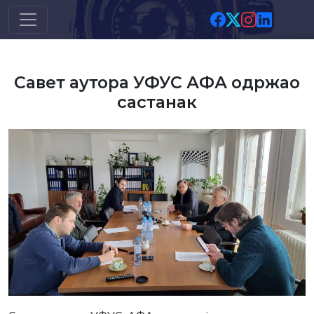
Скип то маин цонтент
Савет аутора УФУС АФА одржао
састанак