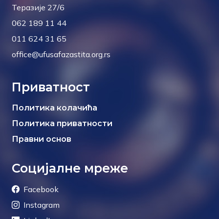
Теразије 27/6
062 189 11 44
011 624 31 65
office@ufusafazastita.org.rs
Приватност
Политика колачића
Политика приватности
Правни основ
Социјалне мреже
Facebook
Instagram