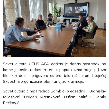
Savet autora UFUS AFA održao je danas sastanak na
kome je, osim redovnih tema, poput razmatranja prijava
filmskih dela i prigovora autora, bilo reči o predstojećoj
Skupštini organizacije, planiranoj za kraj maja.
Savet autora čine: Predrag Bambić (predsednik), Branislav
Milošević, Dragan Marinković, Dušan Milić i Danilo
Bećković.