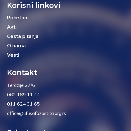
Korisni linkovi
Početna
Akti
Česta pitanja
O nama
Vesti
Kontakt
Terazije 27/6
062 189 11 44
011 624 31 65
office@ufusafazastita.org.rs