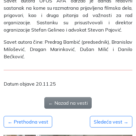
Savet autora UFUS AFA održao je danas redovni
sastanak na kome su razmatrana prijavljena filmska dela,
prigovori, kao i druga pitanja od važnosti za rad
organizacije. Sastanku su prisustvovali i direktor
ogranizacije Stefan Gelineo i advokat Stevan Pajović.
Savet autora čine: Predrag Bambić (predsednik), Branislav
Milošević, Dragan Marinković, Dušan Milić i Danilo
Bećković.
Datum objave 20.11.25
← Nazad na vesti
← Prethodna vest
Sledeća vest →