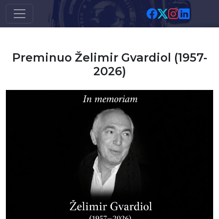
Skip to main content
Preminuo Želimir Gvardiol (1957-
2026)