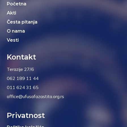
Početna
Akti
Česta pitanja
O nama
Vesti
Kontakt
Terazije 27/6
062 189 11 44
011 624 31 65
office@ufusafazastita.org.rs
Privatnost