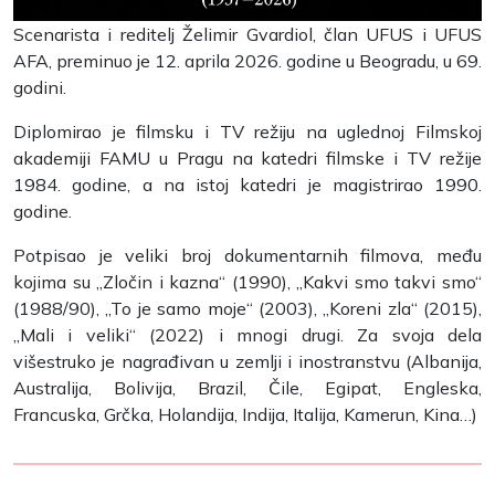
Scenarista i reditelj Želimir Gvardiol, član UFUS i UFUS
AFA, preminuo je 12. aprila 2026. godine u Beogradu, u 69.
godini.
Diplomirao je filmsku i TV režiju na uglednoj Filmskoj
akademiji FAMU u Pragu na katedri filmske i TV režije
1984. godine, a na istoj katedri je magistrirao 1990.
godine.
Potpisao je veliki broj dokumentarnih filmova, među
kojima su „Zločin i kazna“ (1990), „Kakvi smo takvi smo“
(1988/90), „To je samo moje“ (2003), „Koreni zla“ (2015),
„Mali i veliki“ (2022) i mnogi drugi. Za svoja dela
višestruko je nagrađivan u zemlji i inostranstvu (Albanija,
Australija, Bolivija, Brazil, Čile, Egipat, Engleska,
Francuska, Grčka, Holandija, Indija, Italija, Kamerun, Kina…)