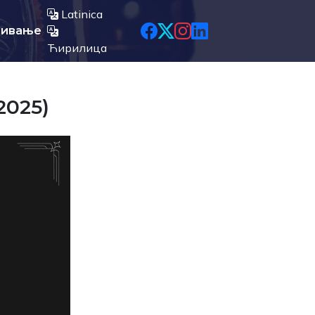
Latinica
љивање
Ћирилица
2025)