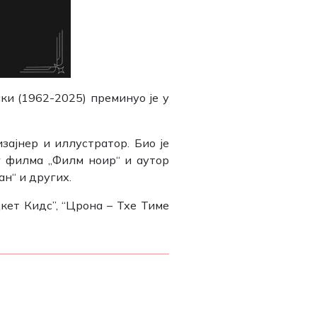
и (1962-2025) преминуо је у
зајнер и иллустратор. Био је
 филма „Филм ноир“ и аутор
н“ и других.
кет Кидс”, “Црона – Тхе Тиме