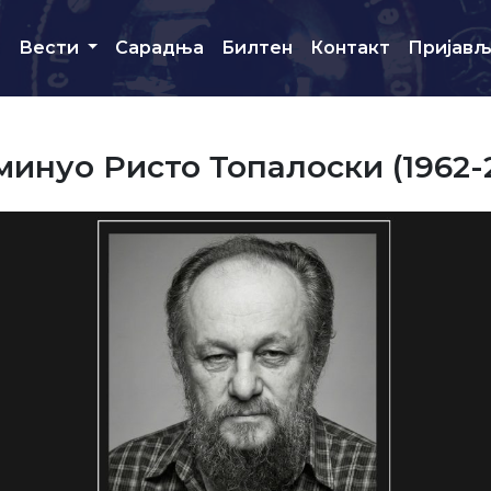
и
Вести
Сарадња
Билтен
Контакт
Пријав
инуо Ристо Топалоски (1962-