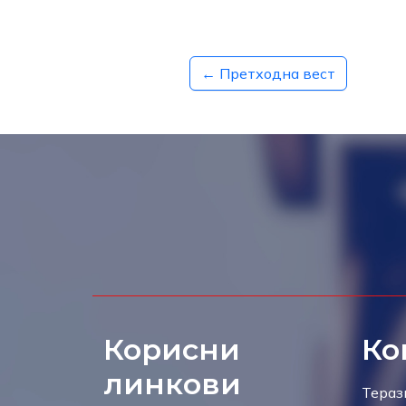
← Претходна вест
Корисни
Ко
линкови
Тераз