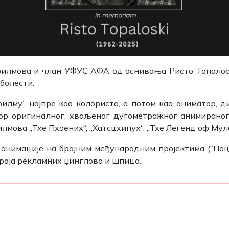
илмова и члан УФУС АФА од оснивања Ристо Топалоск
болести.
филму” најпре као колориста, а потом као аниматор, ди
ор оригиналног, хваљеног дугометражног анимираног
мова „Тхе Пхоениx“, „Хатсцхипух“, „Тхе Легенд оф Мула
 анимације на бројним међународним пројектима (“Поц
броја рекламних џинглова и шпица.