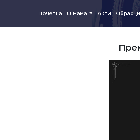
Скип то маин цонтент
Почетна
О Нама
Акти
Обрасц
Прем