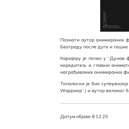
Познати аутор анимираних ф
Београду после дуге и тешке 
Каријеру је почео у “Дунав 
коредитељ и главни анимат
награђиваних анимираних фил
Топалоски је био супервизор
Wарриор” ) и аутор великог 
Датум објаве 8.12.25