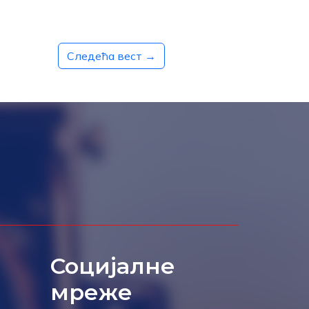
Следећа вест →
Социјалне
мреже