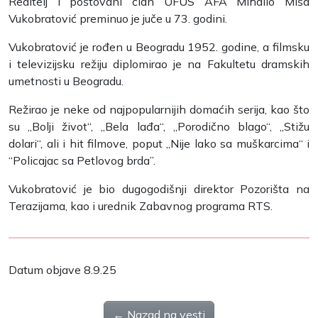
Reditelj i poštovani član UFUS AFA Mihailo Miša
Vukobratović preminuo je juče u 73. godini.
Vukobratović je rođen u Beogradu 1952. godine, a filmsku
i televizijsku režiju diplomirao je na Fakultetu dramskih
umetnosti u Beogradu.
Režirao je neke od najpopularnijih domaćih serija, kao što
su „Bolji život“, „Bela lađa“, „Porodično blago“, „Stižu
dolari“, ali i hit filmove, poput „Nije lako sa muškarcima“ i
“Policajac sa Petlovog brda”.
Vukobratović je bio dugogodišnji direktor Pozorišta na
Terazijama, kao i urednik Zabavnog programa RTS.
Datum objave 8.9.25
← Nazad na vesti