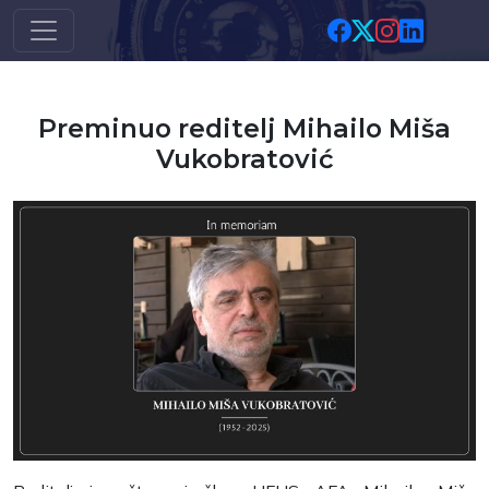
Skip to main content
Preminuo reditelj Mihailo Miša
Vukobratović