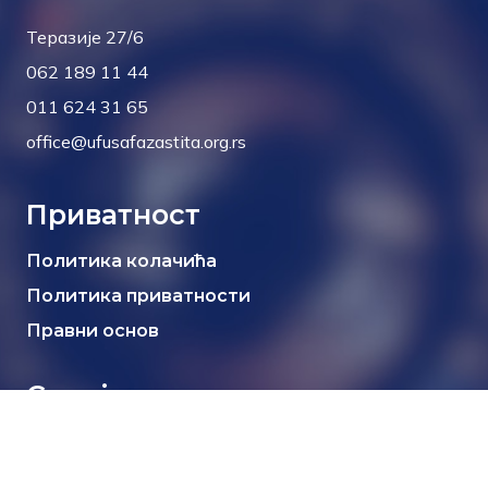
Теразије 27/6
062 189 11 44
011 624 31 65
office@ufusafazastita.org.rs
Приватност
Политика колачића
Политика приватности
Правни основ
Социјалне мреже
Facebook
Instagram