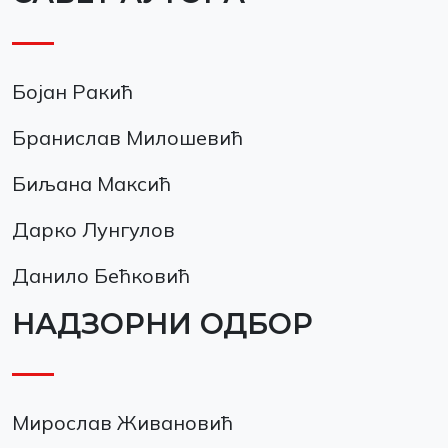
Бојан Ракић
Бранислав Милошевић
Биљана Максић
Дарко Лунгулов
Данило Бећковић
НАДЗОРНИ ОДБОР
Мирослав Живановић