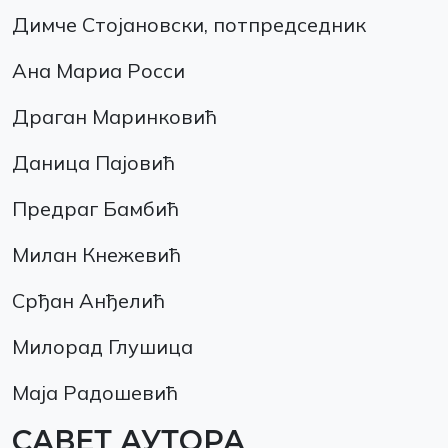
Димче Стојановски, потпредседник
Ана Мариа Росси
Драган Маринковић
Даница Пајовић
Предраг Бамбић
Милан Кнежевић
Срђан Анђелић
Милорад Глушица
Маја Радошевић
САВЕТ АУТОРА