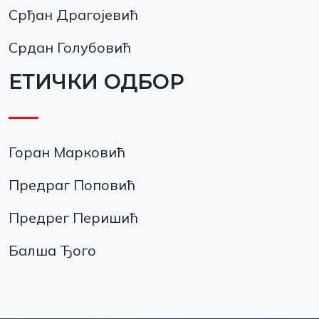
Срђан Драгојевић
Срдан Голубовић
ЕТИЧКИ ОДБОР
Горан Марковић
Предраг Поповић
Предрег Перишић
Балша Ђого