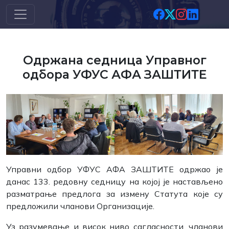
Скип то маин цонтент
Одржана седница Управног
одбора УФУС АФА ЗАШТИТЕ
Управни одбор УФУС АФА ЗАШТИТЕ одржао је
данас 133. редовну седницу на којој је настављено
разматрање предлога за измену Статута које су
предложили чланови Организације.
Уз разумевање и висок ниво сагласности, чланови