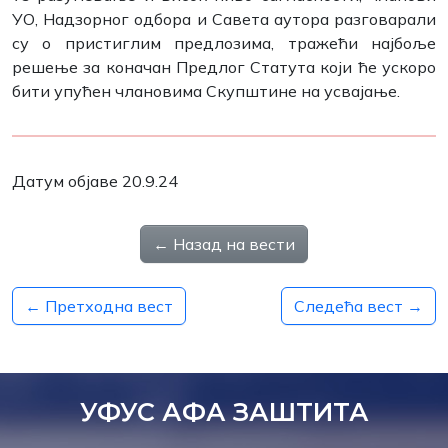
УО, Надзорног одбора и Савета аутора разговарали
су о пристиглим предлозима, тражећи најбоље
решење за коначан Предлог Статута који ће ускоро
бити упућен члановима Скупштине на усвајање.
Датум објаве 20.9.24
← Назад на вести
← Претходна вест
Следећа вест →
УФУС АФА ЗАШТИТА