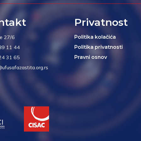
ntakt
Privatnost
je 27/6
Politika kolačića
89 11 44
Politika privatnosti
24 31 65
Pravni osnov
@ufusafazastita.org.rs