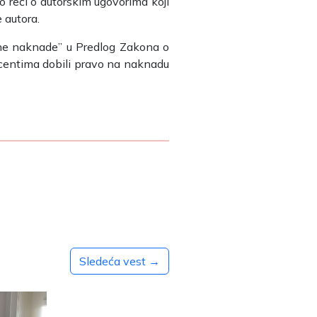
o reči o autorskim ugovorima koji
 autora.
čne naknade” u Predlog Zakona o
ducentima dobili pravo na naknadu
Sledeća vest →