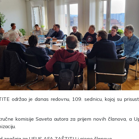
 održao je danas redovnu, 109. sednicu, kojoj su prisust
stručne komisije Saveta autora za prijem novih članova, a U
izaciju.
 od značaja za UFUS AFA ZAŠTITU i njene članove.