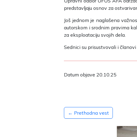
Upravni odbor UFUS AFA održao je
predstavljaju osnov za ostvariva
Još jednom je naglašena važnos
autorskom i srodnim pravima kako
za eksploataciju svojih dela.
Sednici su prisustvovali i članov
Datum objave 20.10.25
← Prethodna vest