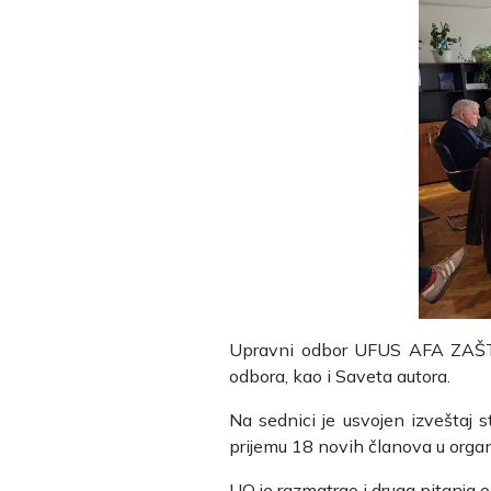
Upravni odbor UFUS AFA ZAŠTITE
odbora, kao i Saveta autora.
Na sednici je usvojen izveštaj 
prijemu 18 novih članova u organ
UO je razmatrao i druga pitanja