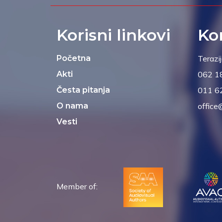
Korisni linkovi
Ko
Početna
Terazi
Akti
062 1
Česta pitanja
011 6
O nama
office
Vesti
Member of: