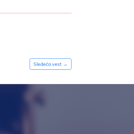
Sledeća vest →