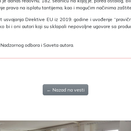
 danas redovnu, 182. sednicu na kojoj je, pored ostalog, bil
nje prava na isplatu tantijema, kao i mogućim načinima zaštite
t usvajanja Direktive EU iz 2019. godine i uvođenje “pravi
 bi i oni autori koji su sklapali nepovoljne ugovore sa pro
i Nadzornog odbora i Saveta autora.
← Nazad na vesti