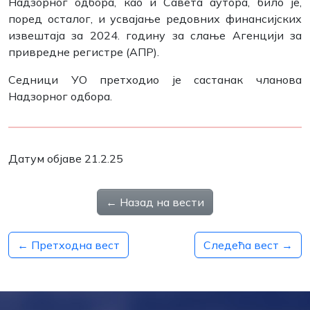
Надзорног одбора, као и Савета аутора, било је,
поред осталог, и усвајање редовних финансијских
извештаја за 2024. годину за слање Агенцији за
привредне регистре (АПР).
Седници УО претходио је састанак чланова
Надзорног одбора.
Датум објаве 21.2.25
← Назад на вести
← Претходна вест
Следећа вест →