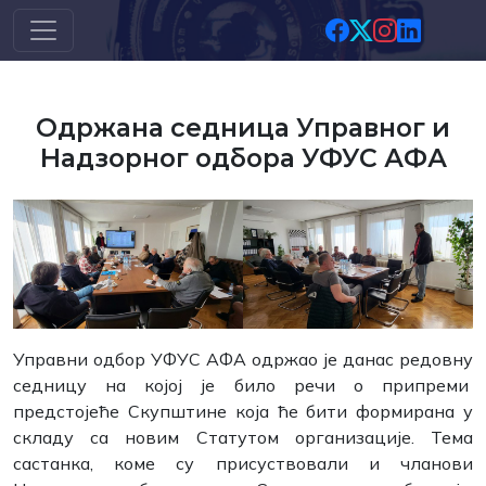
Скип то маин цонтент
Одржана седница Управног и
Надзорног одбора УФУС АФА
Управни одбор УФУС АФА одржао је данас редовну
седницу на којој је било речи о припреми
предстојеће Скупштине која ће бити формирана у
складу са новим Статутом организације. Тема
састанка, коме су присуствовали и чланови