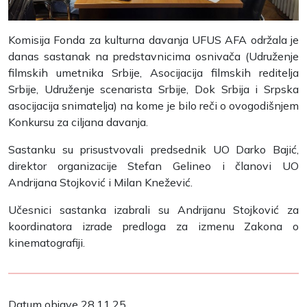
Komisija Fonda za kulturna davanja UFUS AFA održala je
danas sastanak na predstavnicima osnivača (Udruženje
filmskih umetnika Srbije, Asocijacija filmskih reditelja
Srbije, Udruženje scenarista Srbije, Dok Srbija i Srpska
asocijacija snimatelja) na kome je bilo reči o ovogodišnjem
Konkursu za ciljana davanja.
Sastanku su prisustvovali predsednik UO Darko Bajić,
direktor organizacije Stefan Gelineo i članovi UO
Andrijana Stojković i Milan Knežević.
Učesnici sastanka izabrali su Andrijanu Stojković za
koordinatora izrade predloga za izmenu Zakona o
kinematografiji.
Datum objave 28.11.25