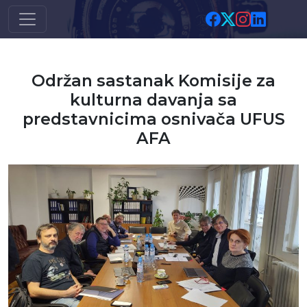
Skip to main content
Održan sastanak Komisije za
kulturna davanja sa
predstavnicima osnivača UFUS
AFA