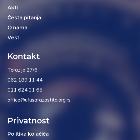
Akti
Česta pitanja
O nama
Vesti
Kontakt
Terazije 27/6
062 189 11 44
011 624 31 65
office@ufusafazastita.org.rs
Privatnost
Politika kolačića