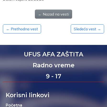
← Nazad na vesti
← Prethodna vest
Sledeća vest →
UFUS AFA ZAŠTITA
Radno vreme
9 - 17
Korisni linkovi
Početna