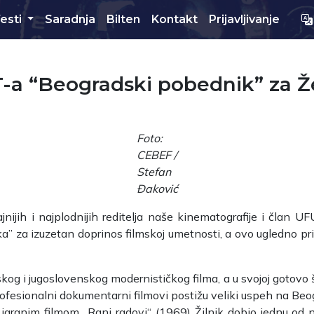
esti
Saradnja
Bilten
Kontakt
Prijavljivanje
a “Beogradski pobednik” za Že
Foto:
CEBEF /
Stefan
Đaković
ajnijih i najplodnijih reditelja naše kinematografije i član
” za izuzetan doprinos filmskoj umetnosti, a ovo ugledno pri
og i jugoslovenskog modernističkog filma, a u svojoj gotovo š
profesionalni dokumentarni filmovi postižu veliki uspeh na Beo
granim filmom „Rani radovi“ (1969) Žilnik dobio jednu od n