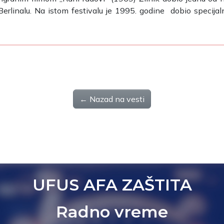
erlinalu. Na istom festivalu je 1995. godine dobio specijal
← Nazad na vesti
UFUS AFA ZAŠTITA
Radno vreme