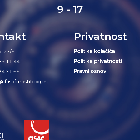
9 - 17
ntakt
Privatnost
je 27/6
Politika kolačića
89 11 44
Politika privatnosti
24 31 65
Pravni osnov
@ufusafazastita.org.rs