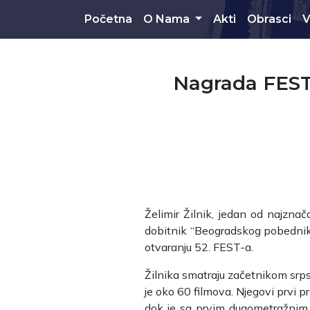
Skip to main content
Početna
O Nama
Akti
Obrasci
V
Nagrada FEST-
Želimir Žilnik, jedan od najznač
dobitnik “Beogradskog pobednika
otvaranju 52. FEST-a.
Žilnika smatraju začetnikom srpsk
je oko 60 filmova. Njegovi prvi 
dok je sa prvim dugometražnim i