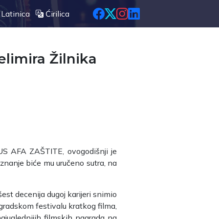
Latinica
Ćirilica
limira Žilnika
 UFUS AFA ZAŠTITE, ovogodišnji je
znanje biće mu uručeno sutra, na
est decenija dugoj karijeri snimio
gradskom festivalu kratkog filma,
ajuglednijih filmskih nagrada na