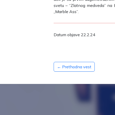
svetu – “Zlatnog medveda” na B
„Marble Ass”.
Datum objave 22.2.24
← Prethodna vest