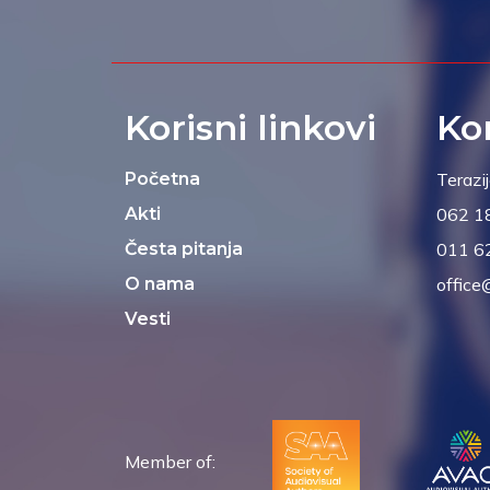
Korisni linkovi
Ko
Početna
Terazi
Akti
062 1
Česta pitanja
011 6
O nama
office
Vesti
Member of: