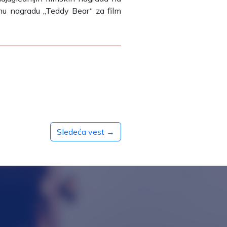
nu nagradu „Teddy Bear“ za film
Sledeća vest →