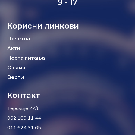
9 - 17
Корисни линкови
Почетна
Акти
Честа питања
О нама
Вести
Контакт
Теразије 27/6
062 189 11 44
011 624 31 65