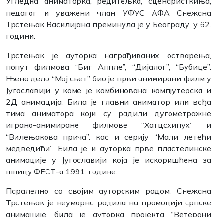
Угледна аниматорка, редитељка, сценаристкиња,
педагог и уважени члан УФУС АФА Снежана
Трстењак Василијана преминула је у Београду, у 62.
години.
Трстењак је ауторка награђиваних остварења,
попут филмова “Биг Аппле”, “Дијалог”, “Бубице”.
Њено дело “Мој свет” био је први анимирани филм у
Југославији у коме је комбинована компјутерска и
2Д анимација. Била је главни аниматор или вођа
тима аниматора који су радили дугометражне
играно-анимиране филмове “Хатцсхипух” и
“Вилењакова прича”, као и серију “Мали летећи
медведићи”. Била је и ауторка прве пластелинске
анимације у Југославији која је искоришћена за
шпицу ФЕСТ-а 1991. године.
Паралелно са својим ауторским радом, Снежана
Трстењак је неуморно радила на промоцији српске
анимације, била је ауторка пројекта “Ветерани