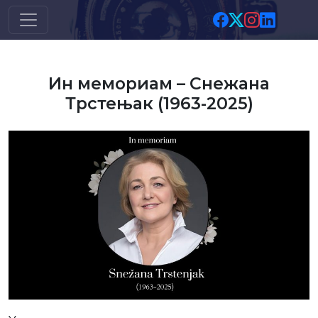
Скип то маин цонтент
Ин мемориам – Снежана
Трстењак (1963-2025)