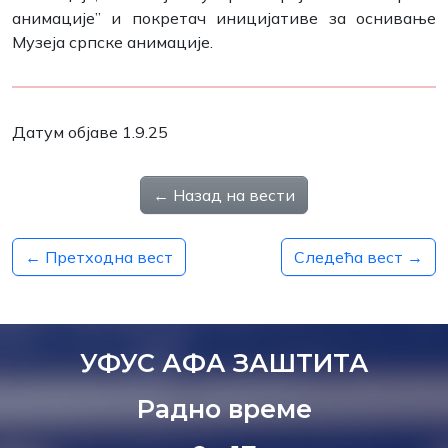
анимације” и покретач иницијативе за оснивање
Музеја српске анимације.
Датум објаве 1.9.25
← Назад на вести
← Претходна вест
Следећа вест →
УФУС АФА ЗАШТИТА
Радно време