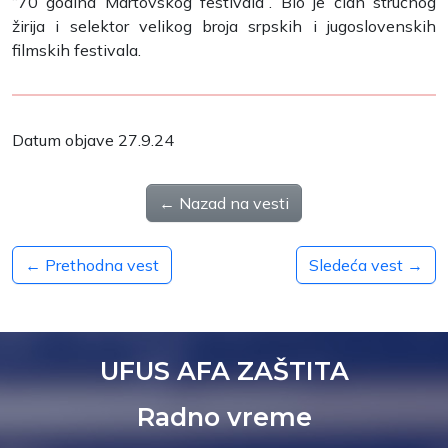
“70 godina Martovskog festivala”. Bio je član stručnog
žirija i selektor velikog broja srpskih i jugoslovenskih
filmskih festivala.
Datum objave 27.9.24
← Nazad na vesti
← Prethodna vest
Sledeća vest →
UFUS AFA ZAŠTITA
Radno vreme