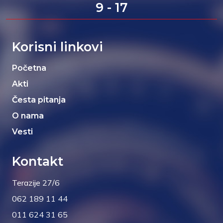
9 - 17
Korisni linkovi
Početna
Akti
Česta pitanja
O nama
Vesti
Kontakt
Terazije 27/6
062 189 11 44
011 624 31 65