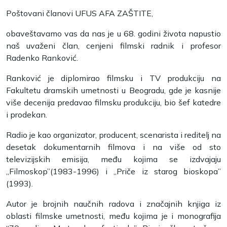
Poštovani članovi UFUS AFA ZAŠTITE,
obaveštavamo vas da nas je u 68. godini života napustio
naš uvaženi član, cenjeni filmski radnik i profesor
Radenko Ranković.
Ranković je diplomirao filmsku i TV produkciju na
Fakultetu dramskih umetnosti u Beogradu, gde je kasnije
više decenija predavao filmsku produkciju, bio šef katedre
i prodekan.
Radio je kao organizator, producent, scenarista i reditelj na
desetak dokumentarnih filmova i na više od sto
televizijskih emisija, među kojima se izdvajaju
„Filmoskop”(1983-1996) i „Priče iz starog bioskopa”
(1993).
Autor je brojnih naučnih radova i značajnih knjiga iz
oblasti filmske umetnosti, među kojima je i monografija