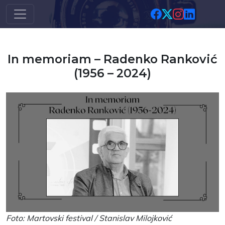
Skip to main content
In memoriam – Radenko Ranković
(1956 – 2024)
Foto: Martovski festival / Stanislav Milojković