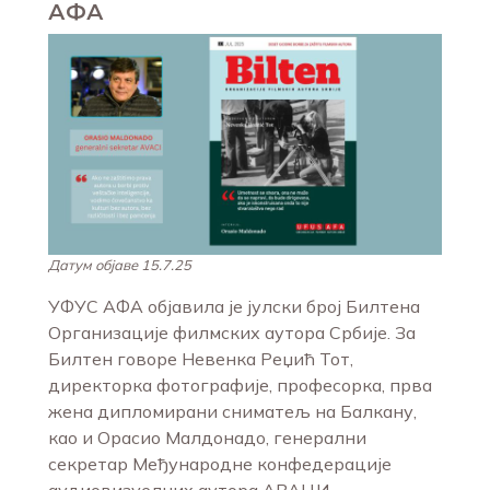
АФА
Датум објаве 15.7.25
УФУС АФА објавила је јулски број Билтена
Организације филмских аутора Србије. За
Билтен говоре Невенка Реџић Тот,
директорка фотографије, професорка, прва
жена дипломирани сниматељ на Балкану,
као и Орасио Малдонадо, генерални
секретар Међународне конфедерације