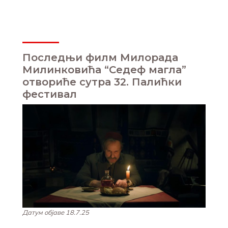
Последњи филм Милорада
Милинковића “Седеф магла”
отвориће сутра 32. Палићки
фестивал
Датум објаве 18.7.25