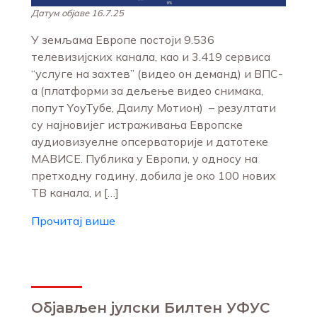
Датум објаве 16.7.25
У земљама Европе постоји 9.536
телевизијских канала, као и 3.419 сервиса
“услуге на захтев” (видео он деманд) и ВПС-
а (платформи за дељење видео снимака,
попут YоуТубе, Даилy Мотион) – резултати
су најновијег истраживања Европске
аудиовизуелне опсерваторије и датотеке
МАВИСЕ. Публика у Европи, у односу на
претходну годину, добила је око 100 нових
ТВ канала, и […]
Прочитај више
Објављен јулски Билтен УФУС