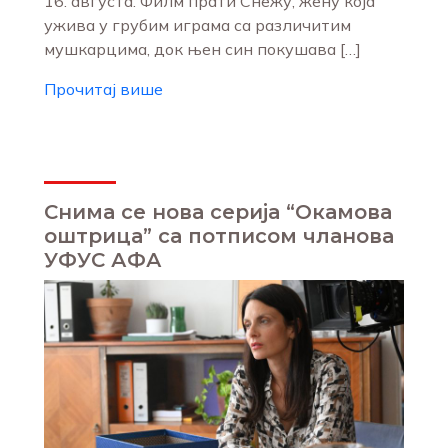
16. августа. Филм прати Снежу, жену која
ужива у грубим играма са различитим
мушкарцима, док њен син покушава […]
Прочитај више
Снима се нова серија “Окамова
оштрица” са потписом чланова
УФУС АФА