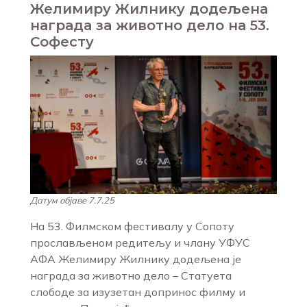
Желимиру Жилнику додељена
награда за животно дело на 53.
Софесту
Датум објаве 7.7.25
На 53. Филмском фестивалу у Сопоту
прослављеном редитељу и члану УФУС
АФА Желимиру Жилнику додељена је
награда за животно дело – Статуета
слободе за изузетан допринос филму и