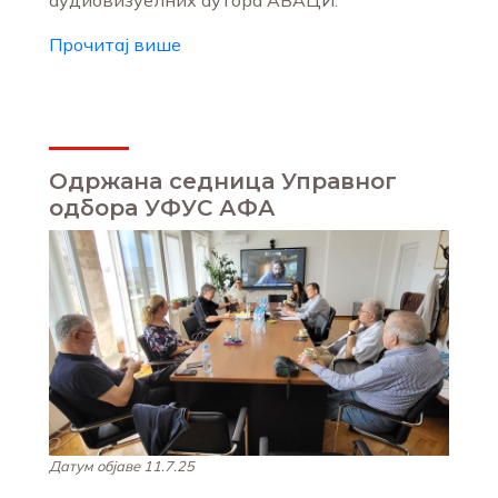
аудиовизуелних аутора АВАЦИ.
Прочитај више
Одржана седница Управног
одбора УФУС АФА
Датум објаве 11.7.25