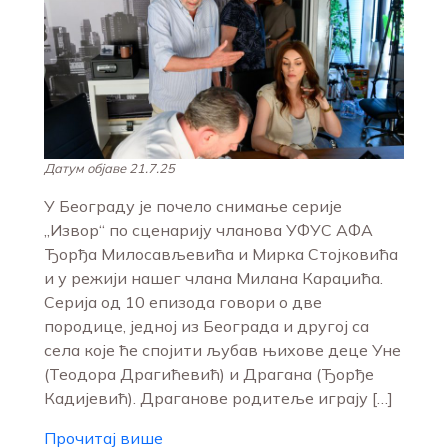
Датум објаве 21.7.25
У Београду је почело снимање серије
„Извор“ по сценарију чланова УФУС АФА
Ђорђа Милосављевића и Мирка Стојковића
и у режији нашег члана Милана Караџића.
Серија од 10 епизода говори о две
породице, једној из Београда и другој са
села које ће спојити љубав њихове деце Уне
(Теодора Драгићевић) и Драгана (Ђорђе
Кадијевић). Драганове родитеље играју […]
Прочитај више