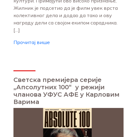
култури. Примајући ово високо признање,
Жилник је подсетио да је филм увек врста
колективног дела и додао да тако и ову
награду дели са својом екипом сарадника.
[…]
Прочитај више
Светска премијера серије
„Апсолутних 100“ у режији
чланова УФУС АФЕ у Карловим
Варима