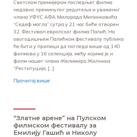
Светском премијером последњег филма
недавно преминулог редитеља и уваженог
члана УФУС АФА Милорада Милинковића
“Седеф магла” сутра у 21 час биће отворен
32. Фестивал европског филма Палић. На
овогодишњем Палићком фестивалу публика
ће бити у прилици да погледа више од 140
филмова у 16 селекција, међу којима је и
филм нашег члана Желимира Жилника
“Реституција, […]
Прочитај више
“Златне арене” на Пулском
филмском фестивалу за
Емилију Гашић и Николу