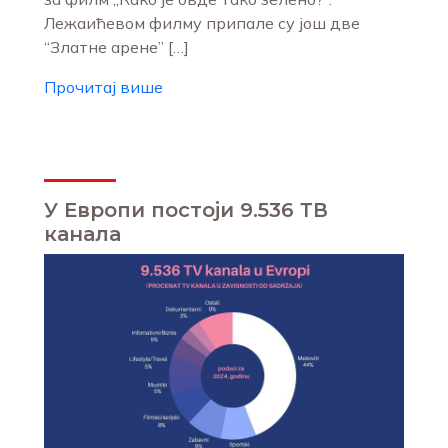
Лежаићевом филму припале су још две
“Златне арене” […]
Прочитај више
У Европи постоји 9.536 ТВ
канала