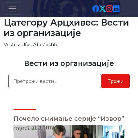
Скип то маин цонтент
Цатегорy Арцхивес: Вести
из организације
Vesti iz Ufus Afa Zaštite
Вести из организације
Тражи
Почело снимање серије “Извор”