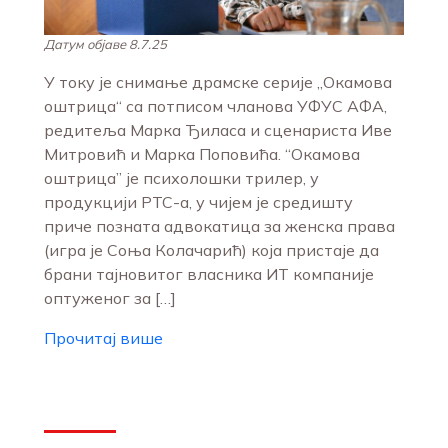
Датум објаве 8.7.25
У току је снимање драмске серије „Окамова
оштрица“ са потписом чланова УФУС АФА,
редитеља Марка Ђиласа и сценариста Иве
Митровић и Марка Поповића. “Окамова
оштрица” је психолошки трилер, у
продукцији РТС-а, у чијем је средишту
приче позната адвокатица за женска права
(игра је Соња Колачарић) која пристаје да
брани тајновитог власника ИТ компаније
оптуженог за […]
Прочитај више