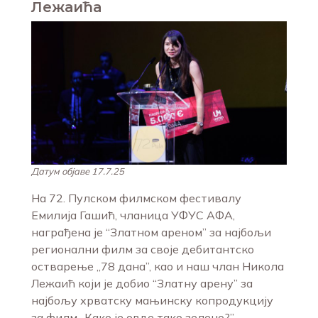
Лежаића
Датум објаве 17.7.25
На 72. Пулском филмском фестивалу
Емилија Гашић, чланица УФУС АФА,
награђена је “Златном ареном” за најбољи
регионални филм за своје дебитантско
остварење „78 дана”, као и наш члан Никола
Лежаић који је добио “Златну арену” за
најбољу хрватску мањинску копродукцију
за филм „Како је овде тако зелено?”.