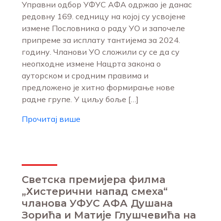
Управни одбор УФУС АФА одржао је данас
редовну 169. седницу на којој су усвојене
измене Пословника о раду УО и започеле
припреме за исплату тантијема за 2024.
годину. Чланови УО сложили су се да су
неопходне измене Нацрта закона о
ауторском и сродним правима и
предложено је хитно формирање нове
радне групе. У циљу боље […]
Прочитај више
Светска премијера филма
„Хистерични напад смеха“
чланова УФУС АФА Душана
Зорића и Матије Глушчевића на