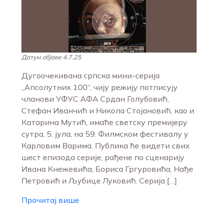
Датум објаве 4.7.25
Дугоочекивана српска мини-серија
„Апсолутних 100“, чију режију потписују
чланови УФУС АФА Срдан Голубовић,
Стефан Иванчић и Никола Стојановић, као и
Катарина Мутић, имаће светску премијеру
сутра, 5. јула, на 59. Филмском фестивалу у
Карловим Варима. Публика ће видети свих
шест епизода серије, рађене по сценарију
Ивана Кнежевића, Бориса Гргуровића, Нађе
Петровић и Љубице Луковић. Серија […]
Прочитај више