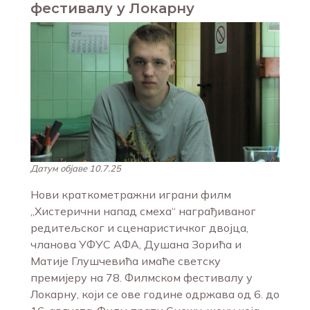
фестивалу у Локарну
Датум објаве 10.7.25
Нови краткометражни играни филм
„Хистерични напад смеха“ награђиваног
редитељског и сценаристичког двојца,
чланова УФУС АФА, Душана Зорића и
Матије Глушчевића имаће светску
премијеру на 78. Филмском фестивалу у
Локарну, који се ове године одржава од 6. до