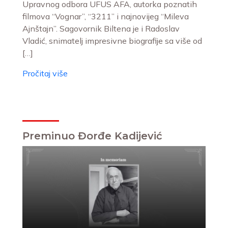
Upravnog odbora UFUS AFA, autorka poznatih
filmova “Vognar”, “3211” i najnovijeg “Mileva
Ajnštajn”. Sagovornik Biltena je i Radoslav
Vladić, snimatelj impresivne biografije sa više od
[…]
Pročitaj više
Preminuo Đorđe Kadijević