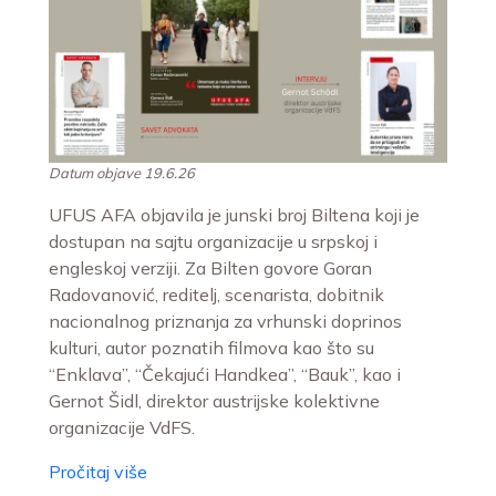
Datum objave 19.6.26
UFUS AFA objavila je junski broj Biltena koji je
dostupan na sajtu organizacije u srpskoj i
engleskoj verziji. Za Bilten govore Goran
Radovanović, reditelj, scenarista, dobitnik
nacionalnog priznanja za vrhunski doprinos
kulturi, autor poznatih filmova kao što su
“Enklava”, “Čekajući Handkea”, “Bauk”, kao i
Gernot Šidl, direktor austrijske kolektivne
organizacije VdFS.
Pročitaj više