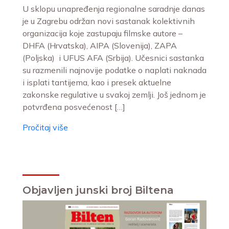
U sklopu unapređenja regionalne saradnje danas
je u Zagrebu održan novi sastanak kolektivnih
organizacija koje zastupaju filmske autore –
DHFA (Hrvatska), AIPA (Slovenija), ZAPA
(Poljska) i UFUS AFA (Srbija). Učesnici sastanka
su razmenili najnovije podatke o naplati naknada
i isplati tantijema, kao i presek aktuelne
zakonske regulative u svakoj zemlji. Još jednom je
potvrđena posvećenost […]
Pročitaj više
Objavljen junski broj Biltena