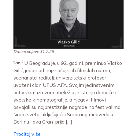
Datum objave 31.7.26
𓆩❤︎𓆪 U Beogradu je, u 92. godini, preminuo Vlatko
Gilić, jedan od najznačajnijih filmskih autora,
scenarista, reditelj, univerzitetski profesor i
uvaženi član UFUS AFA. Svojim jedinstvenim
autorskim izrazom obeležio je istoriju domaće i
svetske kinematografije, a njegovi filmovi
osvajali su najprestižnije nagrade na festivalima
širom sveta, uključujući i Srebrnog medveda u
Berlinu i dva Gran-prija […]
Pročitaj više