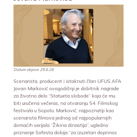
Datum objave 29.6.26
Scenarista, producent i istaknuti član UFUS AFA
Jovan Marković ovogodišnji je dobitnik nagrade
za životno delo “Statueta slobode” koja će mu
biti uručena večeras, na otvaranju 54. Filmskog
festivala u Sopotu. Marković, najpoznatiji kao
scenarista filmova jednog od najpopularnijih
domaćih serijala “Žikina dinastija”, ugledno
priznanje Sofesta dobija “za izuzetan doprinos