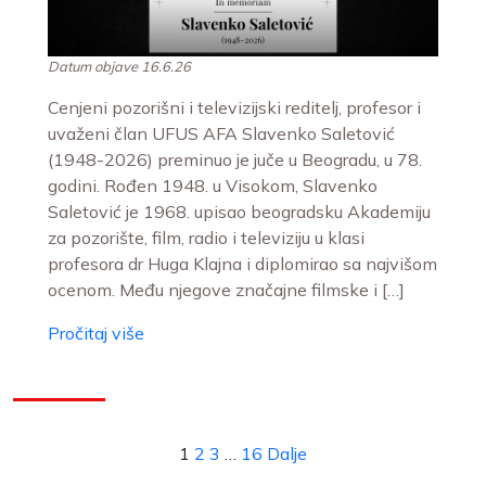
Datum objave 16.6.26
Cenjeni pozorišni i televizijski reditelj, profesor i
uvaženi član UFUS AFA Slavenko Saletović
(1948-2026) preminuo je juče u Beogradu, u 78.
godini. Rođen 1948. u Visokom, Slavenko
Saletović je 1968. upisao beogradsku Akademiju
za pozorište, film, radio i televiziju u klasi
profesora dr Huga Klajna i diplomirao sa najvišom
ocenom. Među njegove značajne filmske i […]
Pročitaj više
1
2
3
…
16
Dalje