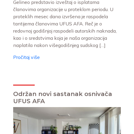
Gelineo predstavio izveštaj o isplatama
članovima organizacije u proteklom periodu. U
proteklih mesec dana izvršena je raspodela
tantijema članovima UFUS AFA. Reč je o
redovnoj godišnjoj raspodeli autorskih naknada,
kao i o sredstvima koja je naša organizacija
naplatila nakon višegodišnjeg sudskog […]
Pročitaj više
Održan novi sastanak osnivača
UFUS AFA