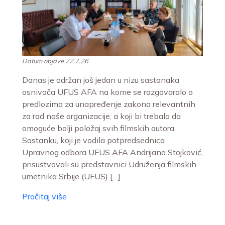
Datum objave 22.7.26
Danas je održan još jedan u nizu sastanaka
osnivača UFUS AFA na kome se razgovaralo o
predlozima za unapređenje zakona relevantnih
za rad naše organizacije, a koji bi trebalo da
omoguće bolji položaj svih filmskih autora.
Sastanku, koji je vodila potpredsednica
Upravnog odbora UFUS AFA Andrijana Stojković,
prisustvovali su predstavnici Udruženja filmskih
umetnika Srbije (UFUS) […]
Pročitaj više