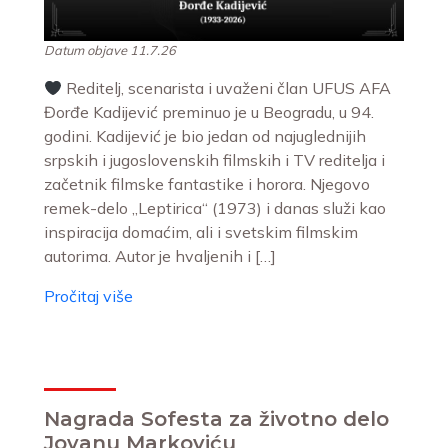
Datum objave 11.7.26
Reditelj, scenarista i uvaženi član UFUS AFA
Đorđe Kadijević preminuo je u Beogradu, u 94.
godini. Kadijević je bio jedan od najuglednijih
srpskih i jugoslovenskih filmskih i TV reditelja i
začetnik filmske fantastike i horora. Njegovo
remek-delo „Leptirica“ (1973) i danas služi kao
inspiracija domaćim, ali i svetskim filmskim
autorima. Autor je hvaljenih i […]
Pročitaj više
Nagrada Sofesta za životno delo
Jovanu Markoviću