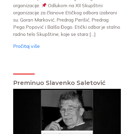
organizacije.
Odlukom na XII Skupštini
organizacije za članove Etičkog odbora izabrani
su: Goran Marković, Predrag Perišić, Predrag
Pega Popović i Balša Đogo. Etički odbor je stalno
radno telo Skupštine, koje se stara […]
Pročitaj više
Preminuo Slavenko Saletović