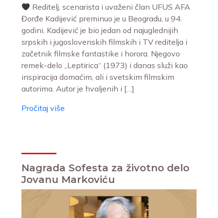
Reditelj, scenarista i uvaženi član UFUS AFA
Đorđe Kadijević preminuo je u Beogradu, u 94.
godini. Kadijević je bio jedan od najuglednijih
srpskih i jugoslovenskih filmskih i TV reditelja i
začetnik filmske fantastike i horora. Njegovo
remek-delo „Leptirica“ (1973) i danas služi kao
inspiracija domaćim, ali i svetskim filmskim
autorima. Autor je hvaljenih i […]
Pročitaj više
Nagrada Sofesta za životno delo
Jovanu Markoviću