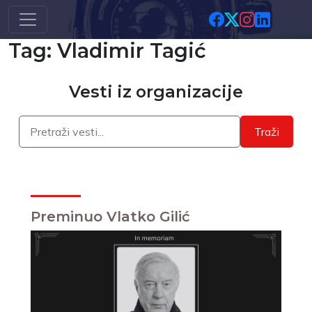
Skip to main content
Tag: Vladimir Tagić
Vesti iz organizacije
Traži
Preminuo Vlatko Gilić