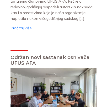
tantijema članovima UFUS AFA. Reč je o
redovnoj godišnjoj raspodeli autorskih naknada,
kao i o sredstvima koja je naša organizacija
naplatila nakon višegodišnjeg sudskog […]
Pročitaj više
Održan novi sastanak osnivača
UFUS AFA