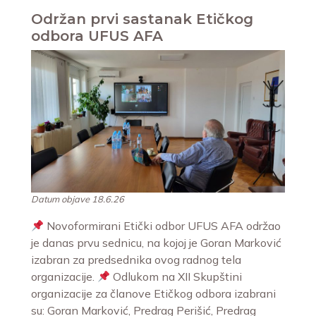
Održan prvi sastanak Etičkog
odbora UFUS AFA
Datum objave 18.6.26
Novoformirani Etički odbor UFUS AFA održao
je danas prvu sednicu, na kojoj je Goran Marković
izabran za predsednika ovog radnog tela
organizacije.
Odlukom na XII Skupštini
organizacije za članove Etičkog odbora izabrani
su: Goran Marković, Predrag Perišić, Predrag