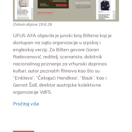
Datum objave 19.6.26
UFUS AFA objavila je junski broj Biltena koji je
dostupan na sajtu organizacije u srpskoj i
engleskoj verziji. Za Bilten govore Goran
Radovanović, reditelj, scenarista, dobitnik
nacionalnog priznanja za vrhunski doprinos
kulturi, autor poznatih filmova kao što su
“Enklava”, “Čekajući Handkea”, “Bauk”, kao i
Gernot Šidl, direktor austrijske kolektivne
organizacije VdFS.
Pročitaj više