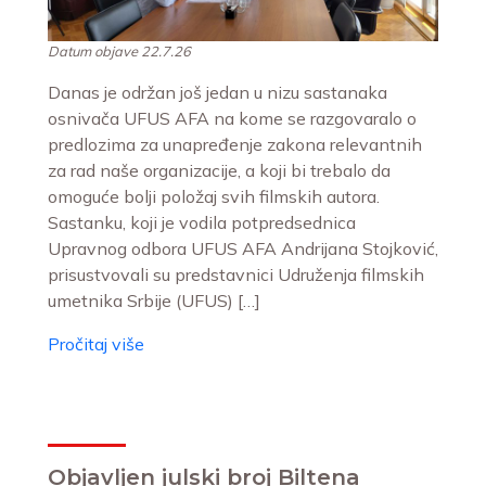
Datum objave 22.7.26
Danas je održan još jedan u nizu sastanaka
osnivača UFUS AFA na kome se razgovaralo o
predlozima za unapređenje zakona relevantnih
za rad naše organizacije, a koji bi trebalo da
omoguće bolji položaj svih filmskih autora.
Sastanku, koji je vodila potpredsednica
Upravnog odbora UFUS AFA Andrijana Stojković,
prisustvovali su predstavnici Udruženja filmskih
umetnika Srbije (UFUS) […]
Pročitaj više
Objavljen julski broj Biltena