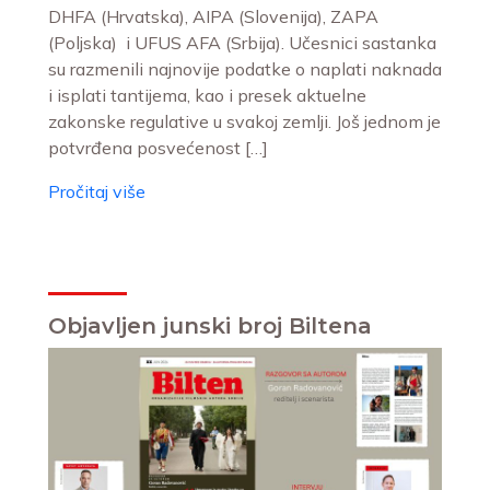
DHFA (Hrvatska), AIPA (Slovenija), ZAPA
(Poljska) i UFUS AFA (Srbija). Učesnici sastanka
su razmenili najnovije podatke o naplati naknada
i isplati tantijema, kao i presek aktuelne
zakonske regulative u svakoj zemlji. Još jednom je
potvrđena posvećenost […]
Pročitaj više
Objavljen junski broj Biltena