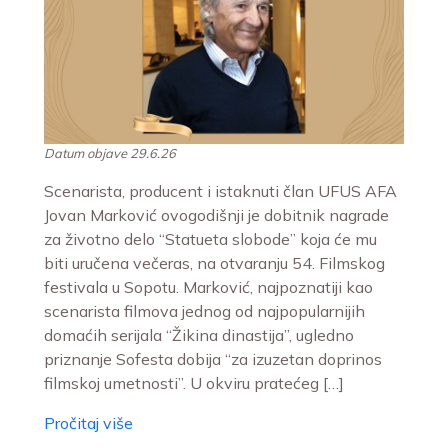
Datum objave 29.6.26
Scenarista, producent i istaknuti član UFUS AFA
Jovan Marković ovogodišnji je dobitnik nagrade
za životno delo “Statueta slobode” koja će mu
biti uručena večeras, na otvaranju 54. Filmskog
festivala u Sopotu. Marković, najpoznatiji kao
scenarista filmova jednog od najpopularnijih
domaćih serijala “Žikina dinastija”, ugledno
priznanje Sofesta dobija “za izuzetan doprinos
filmskoj umetnosti”. U okviru pratećeg […]
Pročitaj više