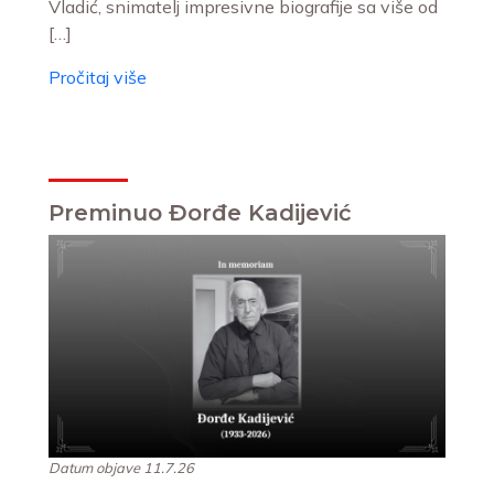
Vladić, snimatelj impresivne biografije sa više od
[…]
Pročitaj više
Preminuo Đorđe Kadijević
Datum objave 11.7.26