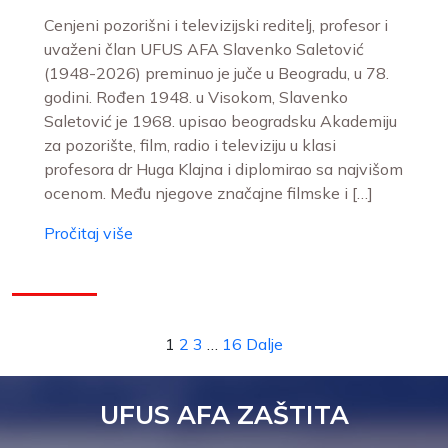
Cenjeni pozorišni i televizijski reditelj, profesor i
uvaženi član UFUS AFA Slavenko Saletović
(1948-2026) preminuo je juče u Beogradu, u 78.
godini. Rođen 1948. u Visokom, Slavenko
Saletović je 1968. upisao beogradsku Akademiju
za pozorište, film, radio i televiziju u klasi
profesora dr Huga Klajna i diplomirao sa najvišom
ocenom. Među njegove značajne filmske i […]
Pročitaj više
1
2
3
…
16
Dalje
UFUS AFA ZAŠTITA