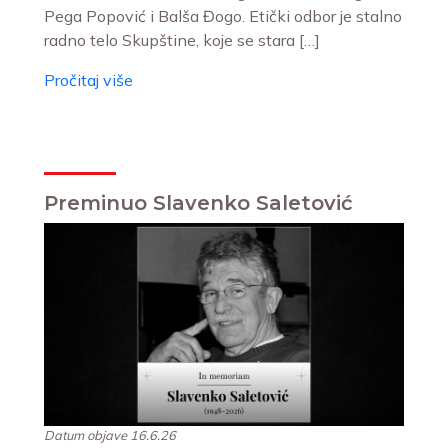
Pega Popović i Balša Đogo. Etički odbor je stalno
radno telo Skupštine, koje se stara […]
Pročitaj više
Preminuo Slavenko Saletović
Datum objave 16.6.26