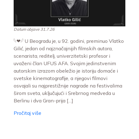
Datum objave 31.7.26
𓆩❤︎𓆪 U Beogradu je, u 92. godini, preminuo Vlatko
Gilić, jedan od najznačajnijih filmskih autora,
scenarista, reditelj, univerzitetski profesor i
uvaženi član UFUS AFA. Svojim jedinstvenim
autorskim izrazom obeležio je istoriju domaće i
svetske kinematografije, a njegovi filmovi
osvajali su najprestižnije nagrade na festivalima
širom sveta, uključujući i Srebrnog medveda u
Berlinu i dva Gran-prija […]
Pročitaj više