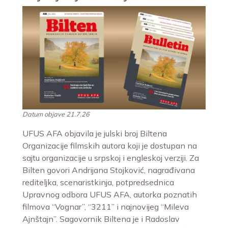
Datum objave 21.7.26
UFUS AFA objavila je julski broj Biltena
Organizacije filmskih autora koji je dostupan na
sajtu organizacije u srpskoj i engleskoj verziji. Za
Bilten govori Andrijana Stojković, nagrađivana
rediteljka, scenaristkinja, potpredsednica
Upravnog odbora UFUS AFA, autorka poznatih
filmova “Vognar”, “3211” i najnovijeg “Mileva
Ajnštajn”. Sagovornik Biltena je i Radoslav