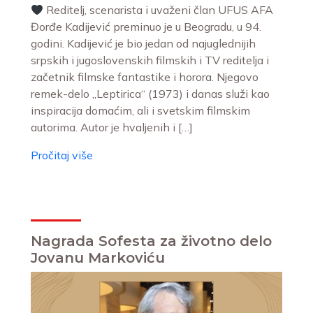
Reditelj, scenarista i uvaženi član UFUS AFA
Đorđe Kadijević preminuo je u Beogradu, u 94.
godini. Kadijević je bio jedan od najuglednijih
srpskih i jugoslovenskih filmskih i TV reditelja i
začetnik filmske fantastike i horora. Njegovo
remek-delo „Leptirica“ (1973) i danas služi kao
inspiracija domaćim, ali i svetskim filmskim
autorima. Autor je hvaljenih i […]
Pročitaj više
Nagrada Sofesta za životno delo
Jovanu Markoviću