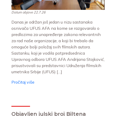
Datum objave 22.7.26
Danas je održan još jedan u nizu sastanaka
osnivača UFUS AFA na kome se razgovaralo o
predlozima za unapređenje zakona relevantnih
za rad naše organizacije, a koji bi trebalo da
omoguće bolji položaj svih filmskih autora.
Sastanku, koji je vodila potpredsednica
Upravnog odbora UFUS AFA Andrijana Stojković,
prisustvovali su predstavnici Udruženja filmskih
umetnika Srbije (UFUS) […]
Pročitaj više
Objavljen julski broj Biltena