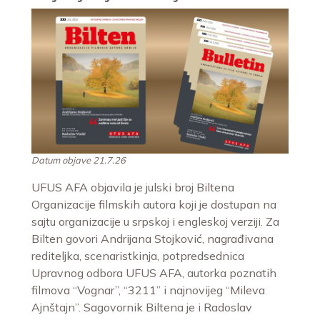
Datum objave 21.7.26
UFUS AFA objavila je julski broj Biltena
Organizacije filmskih autora koji je dostupan na
sajtu organizacije u srpskoj i engleskoj verziji. Za
Bilten govori Andrijana Stojković, nagrađivana
rediteljka, scenaristkinja, potpredsednica
Upravnog odbora UFUS AFA, autorka poznatih
filmova “Vognar”, “3211” i najnovijeg “Mileva
Ajnštajn”. Sagovornik Biltena je i Radoslav