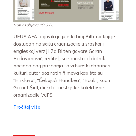
Datum objave 19.6.26
UFUS AFA objavila je junski broj Biltena koji je
dostupan na sajtu organizacije u srpskoj i
engleskoj verziji. Za Bilten govore Goran
Radovanović, reditelj, scenarista, dobitnik
nacionalnog priznanja za vrhunski doprinos
kulturi, autor poznatih filmova kao što su
“Enklava”, “Čekajući Handkea”, “Bauk”, kao i
Gernot Šidl, direktor austrijske kolektivne
organizacije VdFS.
Pročitaj više