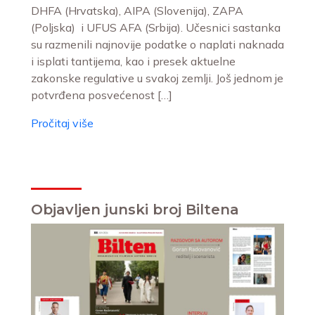
DHFA (Hrvatska), AIPA (Slovenija), ZAPA
(Poljska) i UFUS AFA (Srbija). Učesnici sastanka
su razmenili najnovije podatke o naplati naknada
i isplati tantijema, kao i presek aktuelne
zakonske regulative u svakoj zemlji. Još jednom je
potvrđena posvećenost […]
Pročitaj više
Objavljen junski broj Biltena