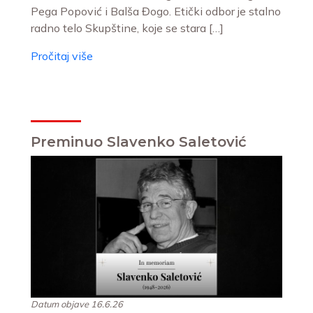
Pega Popović i Balša Đogo. Etički odbor je stalno
radno telo Skupštine, koje se stara […]
Pročitaj više
Preminuo Slavenko Saletović
Datum objave 16.6.26