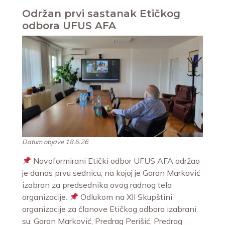
Održan prvi sastanak Etičkog
odbora UFUS AFA
Datum objave 18.6.26
Novoformirani Etički odbor UFUS AFA održao
je danas prvu sednicu, na kojoj je Goran Marković
izabran za predsednika ovog radnog tela
organizacije.
Odlukom na XII Skupštini
organizacije za članove Etičkog odbora izabrani
su: Goran Marković, Predrag Perišić, Predrag