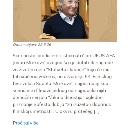
Datum objave 29.6.26
Scenarista, producent i istaknuti član UFUS AFA
Jovan Marković ovogodišnji je dobitnik nagrade
za životno delo “Statueta slobode” koja će mu
biti uručena večeras, na otvaranju 54. Filmskog
festivala u Sopotu. Marković, najpoznatiji kao
scenarista filmova jednog od najpopularnijih
domaćih serijala “Žikina dinastija”, ugledno
priznanje Sofesta dobija “za izuzetan doprinos
filmskoj umetnosti”. U okviru pratećeg […]
Pročitaj više