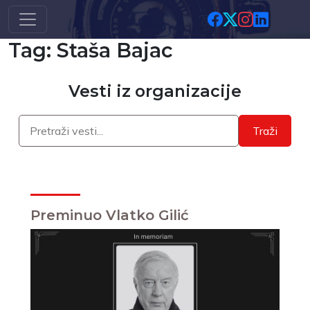
Skip to main content
Tag: Staša Bajac
Vesti iz organizacije
Traži
Preminuo Vlatko Gilić