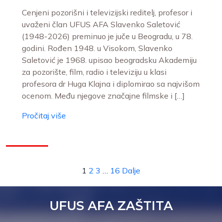
Cenjeni pozorišni i televizijski reditelj, profesor i
uvaženi član UFUS AFA Slavenko Saletović
(1948-2026) preminuo je juče u Beogradu, u 78.
godini. Rođen 1948. u Visokom, Slavenko
Saletović je 1968. upisao beogradsku Akademiju
za pozorište, film, radio i televiziju u klasi
profesora dr Huga Klajna i diplomirao sa najvišom
ocenom. Među njegove značajne filmske i […]
Pročitaj više
1
2
3
…
16
Dalje
UFUS AFA ZAŠTITA