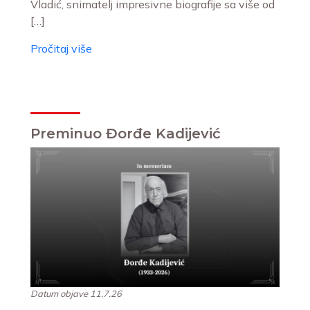
Vladić, snimatelj impresivne biografije sa više od
[…]
Pročitaj više
Preminuo Đorđe Kadijević
Datum objave 11.7.26