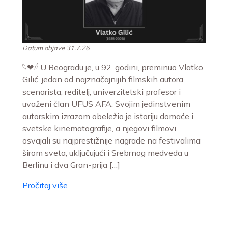
Datum objave 31.7.26
𓆩❤︎𓆪 U Beogradu je, u 92. godini, preminuo Vlatko
Gilić, jedan od najznačajnijih filmskih autora,
scenarista, reditelj, univerzitetski profesor i
uvaženi član UFUS AFA. Svojim jedinstvenim
autorskim izrazom obeležio je istoriju domaće i
svetske kinematografije, a njegovi filmovi
osvajali su najprestižnije nagrade na festivalima
širom sveta, uključujući i Srebrnog medveda u
Berlinu i dva Gran-prija […]
Pročitaj više