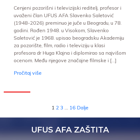
Cenjeni pozorišni i televizijski reditelj, profesor i
uvaženi član UFUS AFA Slavenko Saletović
(1948-2026) preminuo je juče u Beogradu, u 78.
godini. Rođen 1948. u Visokom, Slavenko
Saletović je 1968. upisao beogradsku Akademiju
za pozorište, film, radio i televiziju u klasi
profesora dr Huga Klajna i diplomirao sa najvišom
ocenom. Među njegove značajne filmske i […]
Pročitaj više
1
2
3
…
16
Dalje
UFUS AFA ZAŠTITA