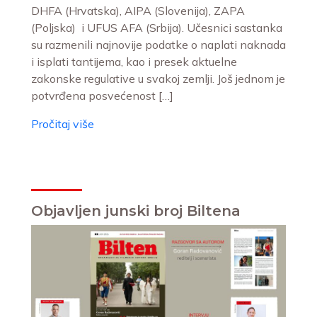
DHFA (Hrvatska), AIPA (Slovenija), ZAPA
(Poljska) i UFUS AFA (Srbija). Učesnici sastanka
su razmenili najnovije podatke o naplati naknada
i isplati tantijema, kao i presek aktuelne
zakonske regulative u svakoj zemlji. Još jednom je
potvrđena posvećenost […]
Pročitaj više
Objavljen junski broj Biltena