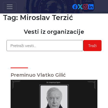
Skip to main content
Tag: Miroslav Terzić
Vesti iz organizacije
Traži
Preminuo Vlatko Gilić