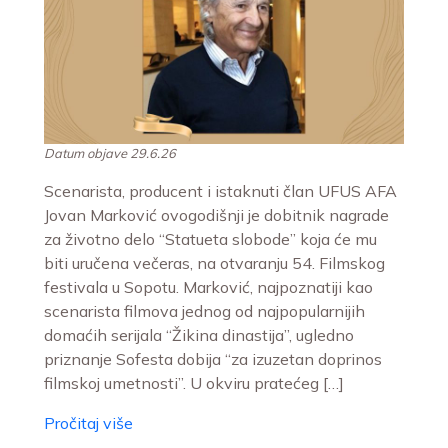
Datum objave 29.6.26
Scenarista, producent i istaknuti član UFUS AFA
Jovan Marković ovogodišnji je dobitnik nagrade
za životno delo “Statueta slobode” koja će mu
biti uručena večeras, na otvaranju 54. Filmskog
festivala u Sopotu. Marković, najpoznatiji kao
scenarista filmova jednog od najpopularnijih
domaćih serijala “Žikina dinastija”, ugledno
priznanje Sofesta dobija “za izuzetan doprinos
filmskoj umetnosti”. U okviru pratećeg […]
Pročitaj više