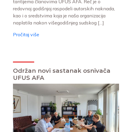
tantijema članovima UFUS AFA. Reč je o
redovnoj godišnjoj raspodeli autorskih naknada,
kao i o sredstvima koja je naša organizacija
naplatila nakon višegodišnjeg sudskog […]
Pročitaj više
Održan novi sastanak osnivača
UFUS AFA