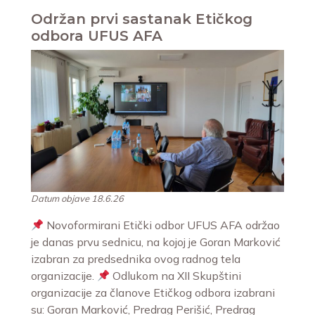
Održan prvi sastanak Etičkog
odbora UFUS AFA
Datum objave 18.6.26
Novoformirani Etički odbor UFUS AFA održao
je danas prvu sednicu, na kojoj je Goran Marković
izabran za predsednika ovog radnog tela
organizacije.
Odlukom na XII Skupštini
organizacije za članove Etičkog odbora izabrani
su: Goran Marković, Predrag Perišić, Predrag