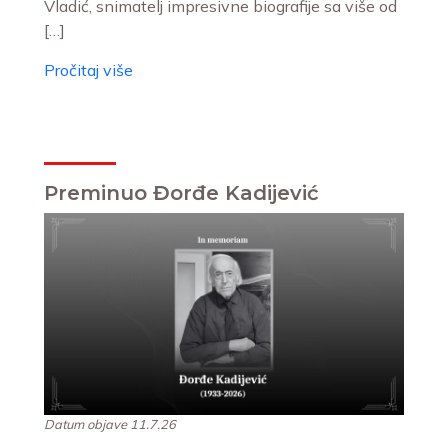
Vladić, snimatelj impresivne biografije sa više od
[…]
Pročitaj više
Preminuo Đorđe Kadijević
Datum objave 11.7.26