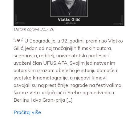
Datum objave 31.7.26
𓆩❤︎𓆪 U Beogradu je, u 92. godini, preminuo Vlatko
Gilić, jedan od najznačajnijih filmskih autora,
scenarista, reditelj, univerzitetski profesor i
uvaženi član UFUS AFA. Svojim jedinstvenim
autorskim izrazom obeležio je istoriju domaće i
svetske kinematografije, a njegovi filmovi
osvajali su najprestižnije nagrade na festivalima
širom sveta, uključujući i Srebrnog medveda u
Berlinu i dva Gran-prija […]
Pročitaj više