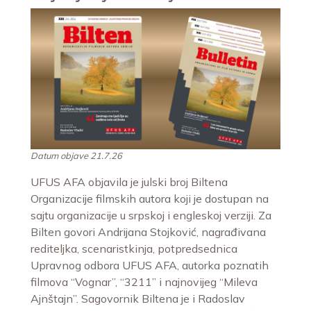
Datum objave 21.7.26
UFUS AFA objavila je julski broj Biltena
Organizacije filmskih autora koji je dostupan na
sajtu organizacije u srpskoj i engleskoj verziji. Za
Bilten govori Andrijana Stojković, nagrađivana
rediteljka, scenaristkinja, potpredsednica
Upravnog odbora UFUS AFA, autorka poznatih
filmova “Vognar”, “3211” i najnovijeg “Mileva
Ajnštajn”. Sagovornik Biltena je i Radoslav