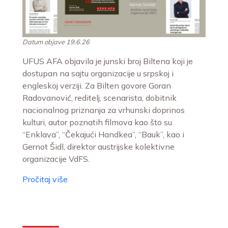
Datum objave 19.6.26
UFUS AFA objavila je junski broj Biltena koji je
dostupan na sajtu organizacije u srpskoj i
engleskoj verziji. Za Bilten govore Goran
Radovanović, reditelj, scenarista, dobitnik
nacionalnog priznanja za vrhunski doprinos
kulturi, autor poznatih filmova kao što su
“Enklava”, “Čekajući Handkea”, “Bauk”, kao i
Gernot Šidl, direktor austrijske kolektivne
organizacije VdFS.
Pročitaj više