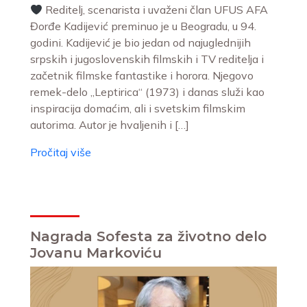
Reditelj, scenarista i uvaženi član UFUS AFA
Đorđe Kadijević preminuo je u Beogradu, u 94.
godini. Kadijević je bio jedan od najuglednijih
srpskih i jugoslovenskih filmskih i TV reditelja i
začetnik filmske fantastike i horora. Njegovo
remek-delo „Leptirica“ (1973) i danas služi kao
inspiracija domaćim, ali i svetskim filmskim
autorima. Autor je hvaljenih i […]
Pročitaj više
Nagrada Sofesta za životno delo
Jovanu Markoviću