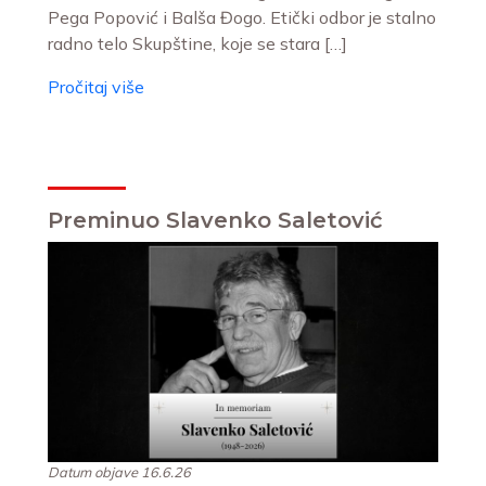
Pega Popović i Balša Đogo. Etički odbor je stalno
radno telo Skupštine, koje se stara […]
Pročitaj više
Preminuo Slavenko Saletović
Datum objave 16.6.26