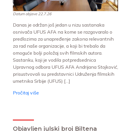
Datum objave 22.7.26
Danas je održan još jedan u nizu sastanaka
osnivača UFUS AFA na kome se razgovaralo o
predlozima za unapređenje zakona relevantnih
za rad naše organizacije, a koji bi trebalo da
omoguće bolji položaj svih filmskih autora.
Sastanku, koji je vodila potpredsednica
Upravnog odbora UFUS AFA Andrijana Stojković,
prisustvovali su predstavnici Udruženja filmskih
umetnika Srbije (UFUS) […]
Pročitaj više
Objavljen julski broj Biltena