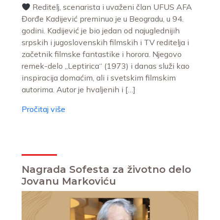
Reditelj, scenarista i uvaženi član UFUS AFA
Đorđe Kadijević preminuo je u Beogradu, u 94.
godini. Kadijević je bio jedan od najuglednijih
srpskih i jugoslovenskih filmskih i TV reditelja i
začetnik filmske fantastike i horora. Njegovo
remek-delo „Leptirica“ (1973) i danas služi kao
inspiracija domaćim, ali i svetskim filmskim
autorima. Autor je hvaljenih i […]
Pročitaj više
Nagrada Sofesta za životno delo
Jovanu Markoviću