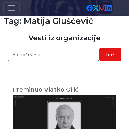
Skip to main content
Tag: Matija Gluščević
Vesti iz organizacije
Traži
Preminuo Vlatko Gilić