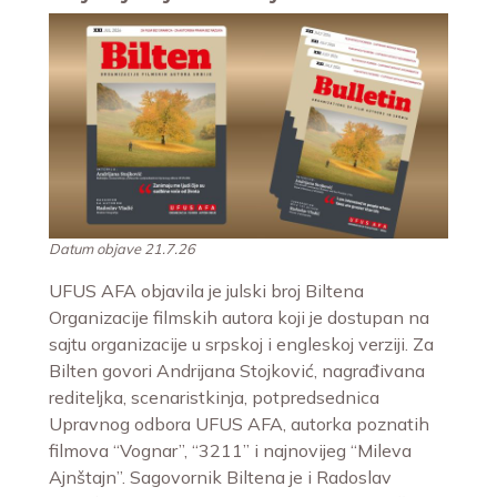
Datum objave 21.7.26
UFUS AFA objavila je julski broj Biltena
Organizacije filmskih autora koji je dostupan na
sajtu organizacije u srpskoj i engleskoj verziji. Za
Bilten govori Andrijana Stojković, nagrađivana
rediteljka, scenaristkinja, potpredsednica
Upravnog odbora UFUS AFA, autorka poznatih
filmova “Vognar”, “3211” i najnovijeg “Mileva
Ajnštajn”. Sagovornik Biltena je i Radoslav