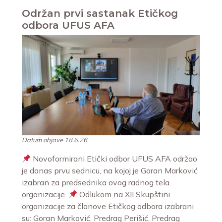
Održan prvi sastanak Etičkog
odbora UFUS AFA
Datum objave 18.6.26
Novoformirani Etički odbor UFUS AFA održao
je danas prvu sednicu, na kojoj je Goran Marković
izabran za predsednika ovog radnog tela
organizacije.
Odlukom na XII Skupštini
organizacije za članove Etičkog odbora izabrani
su: Goran Marković, Predrag Perišić, Predrag