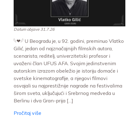
Datum objave 31.7.26
𓆩❤︎𓆪 U Beogradu je, u 92. godini, preminuo Vlatko
Gilić, jedan od najznačajnijih filmskih autora,
scenarista, reditelj, univerzitetski profesor i
uvaženi član UFUS AFA. Svojim jedinstvenim
autorskim izrazom obeležio je istoriju domaće i
svetske kinematografije, a njegovi filmovi
osvajali su najprestižnije nagrade na festivalima
širom sveta, uključujući i Srebrnog medveda u
Berlinu i dva Gran-prija […]
Pročitaj više