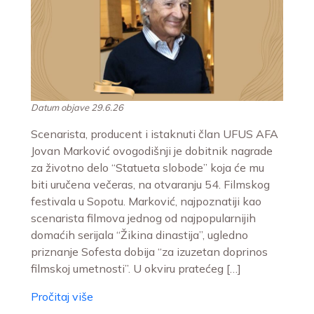
Datum objave 29.6.26
Scenarista, producent i istaknuti član UFUS AFA
Jovan Marković ovogodišnji je dobitnik nagrade
za životno delo “Statueta slobode” koja će mu
biti uručena večeras, na otvaranju 54. Filmskog
festivala u Sopotu. Marković, najpoznatiji kao
scenarista filmova jednog od najpopularnijih
domaćih serijala “Žikina dinastija”, ugledno
priznanje Sofesta dobija “za izuzetan doprinos
filmskoj umetnosti”. U okviru pratećeg […]
Pročitaj više