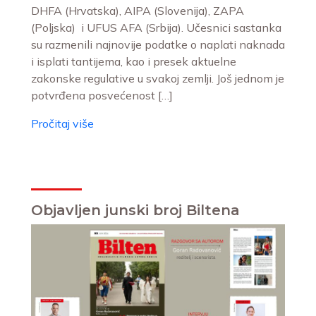
DHFA (Hrvatska), AIPA (Slovenija), ZAPA
(Poljska) i UFUS AFA (Srbija). Učesnici sastanka
su razmenili najnovije podatke o naplati naknada
i isplati tantijema, kao i presek aktuelne
zakonske regulative u svakoj zemlji. Još jednom je
potvrđena posvećenost […]
Pročitaj više
Objavljen junski broj Biltena