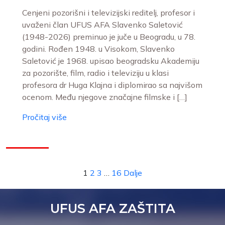
Cenjeni pozorišni i televizijski reditelj, profesor i
uvaženi član UFUS AFA Slavenko Saletović
(1948-2026) preminuo je juče u Beogradu, u 78.
godini. Rođen 1948. u Visokom, Slavenko
Saletović je 1968. upisao beogradsku Akademiju
za pozorište, film, radio i televiziju u klasi
profesora dr Huga Klajna i diplomirao sa najvišom
ocenom. Među njegove značajne filmske i […]
Pročitaj više
1
2
3
…
16
Dalje
UFUS AFA ZAŠTITA