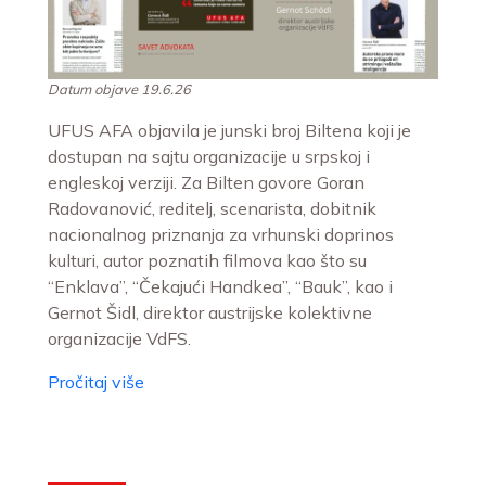
Datum objave 19.6.26
UFUS AFA objavila je junski broj Biltena koji je
dostupan na sajtu organizacije u srpskoj i
engleskoj verziji. Za Bilten govore Goran
Radovanović, reditelj, scenarista, dobitnik
nacionalnog priznanja za vrhunski doprinos
kulturi, autor poznatih filmova kao što su
“Enklava”, “Čekajući Handkea”, “Bauk”, kao i
Gernot Šidl, direktor austrijske kolektivne
organizacije VdFS.
Pročitaj više