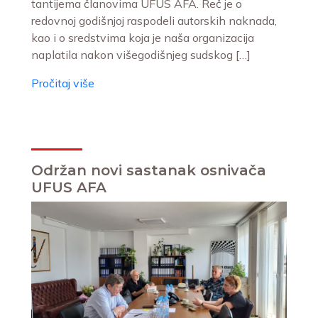
tantijema članovima UFUS AFA. Reč je o
redovnoj godišnjoj raspodeli autorskih naknada,
kao i o sredstvima koja je naša organizacija
naplatila nakon višegodišnjeg sudskog […]
Pročitaj više
Održan novi sastanak osnivača
UFUS AFA