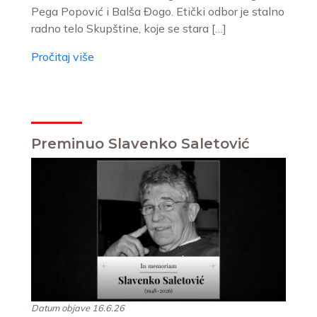
Pega Popović i Balša Đogo. Etički odbor je stalno
radno telo Skupštine, koje se stara […]
Pročitaj više
Preminuo Slavenko Saletović
Datum objave 16.6.26