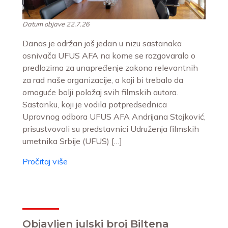
Datum objave 22.7.26
Danas je održan još jedan u nizu sastanaka
osnivača UFUS AFA na kome se razgovaralo o
predlozima za unapređenje zakona relevantnih
za rad naše organizacije, a koji bi trebalo da
omoguće bolji položaj svih filmskih autora.
Sastanku, koji je vodila potpredsednica
Upravnog odbora UFUS AFA Andrijana Stojković,
prisustvovali su predstavnici Udruženja filmskih
umetnika Srbije (UFUS) […]
Pročitaj više
Objavljen julski broj Biltena