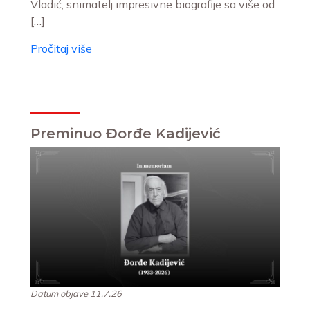
Vladić, snimatelj impresivne biografije sa više od
[…]
Pročitaj više
Preminuo Đorđe Kadijević
Datum objave 11.7.26