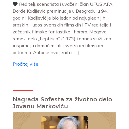
Reditelj, scenarista i uvaženi član UFUS AFA
Đorđe Kadijević preminuo je u Beogradu, u 94.
godini. Kadijević je bio jedan od najuglednijih
srpskih i jugoslovenskih filmskih i TV reditelja i
začetnik filmske fantastike i horora. Njegovo
remek-delo „Leptirica“ (1973) i danas služi kao
inspiracija domaćim, ali i svetskim filmskim
autorima. Autor je hvaljenih i […]
Pročitaj više
Nagrada Sofesta za životno delo
Jovanu Markoviću