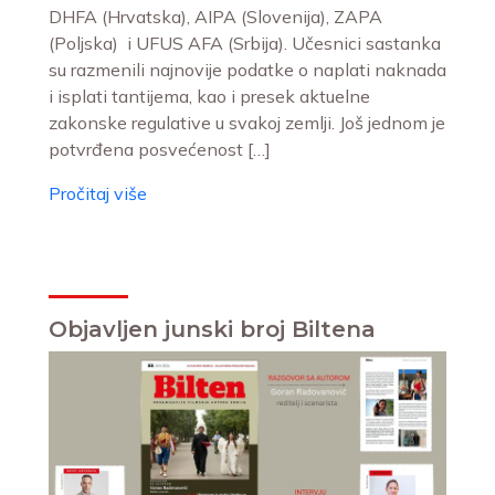
DHFA (Hrvatska), AIPA (Slovenija), ZAPA
(Poljska) i UFUS AFA (Srbija). Učesnici sastanka
su razmenili najnovije podatke o naplati naknada
i isplati tantijema, kao i presek aktuelne
zakonske regulative u svakoj zemlji. Još jednom je
potvrđena posvećenost […]
Pročitaj više
Objavljen junski broj Biltena