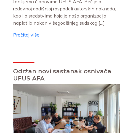
tantijema članovima UFUS AFA. Reč je o
redovnoj godišnjoj raspodeli autorskih naknada,
kao i o sredstvima koja je naša organizacija
naplatila nakon višegodišnjeg sudskog […]
Pročitaj više
Održan novi sastanak osnivača
UFUS AFA