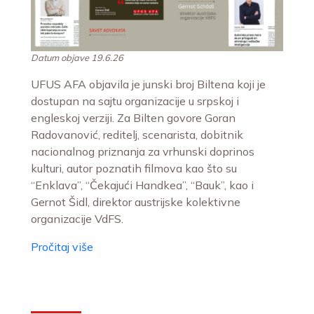
Datum objave 19.6.26
UFUS AFA objavila je junski broj Biltena koji je
dostupan na sajtu organizacije u srpskoj i
engleskoj verziji. Za Bilten govore Goran
Radovanović, reditelj, scenarista, dobitnik
nacionalnog priznanja za vrhunski doprinos
kulturi, autor poznatih filmova kao što su
“Enklava”, “Čekajući Handkea”, “Bauk”, kao i
Gernot Šidl, direktor austrijske kolektivne
organizacije VdFS.
Pročitaj više