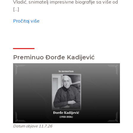
Vladić, snimatelj impresivne biografije sa više od
[…]
Pročitaj više
Preminuo Đorđe Kadijević
Datum objave 11.7.26