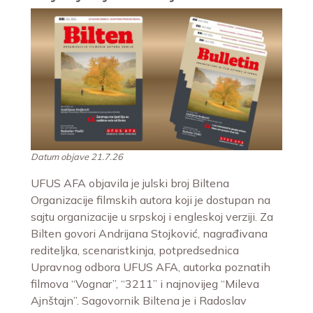
Datum objave 21.7.26
UFUS AFA objavila je julski broj Biltena
Organizacije filmskih autora koji je dostupan na
sajtu organizacije u srpskoj i engleskoj verziji. Za
Bilten govori Andrijana Stojković, nagrađivana
rediteljka, scenaristkinja, potpredsednica
Upravnog odbora UFUS AFA, autorka poznatih
filmova “Vognar”, “3211” i najnovijeg “Mileva
Ajnštajn”. Sagovornik Biltena je i Radoslav