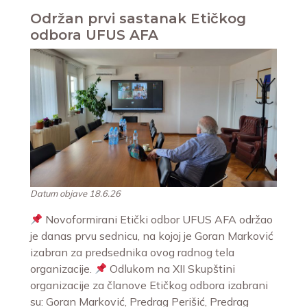
Održan prvi sastanak Etičkog
odbora UFUS AFA
Datum objave 18.6.26
Novoformirani Etički odbor UFUS AFA održao
je danas prvu sednicu, na kojoj je Goran Marković
izabran za predsednika ovog radnog tela
organizacije.
Odlukom na XII Skupštini
organizacije za članove Etičkog odbora izabrani
su: Goran Marković, Predrag Perišić, Predrag