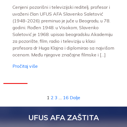
Cenjeni pozorišni i televizijski reditelj, profesor i
uvaženi član UFUS AFA Slavenko Saletović
(1948-2026) preminuo je juče u Beogradu, u 78.
godini. Rođen 1948. u Visokom, Slavenko
Saletović je 1968. upisao beogradsku Akademiju
za pozorište, film, radio i televiziju u klasi
profesora dr Huga Klajna i diplomirao sa najvišom
ocenom. Među njegove značajne filmske i […]
Pročitaj više
1
2
3
…
16
Dalje
UFUS AFA ZAŠTITA