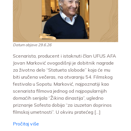
Datum objave 29.6.26
Scenarista, producent i istaknuti član UFUS AFA
Jovan Marković ovogodišnji je dobitnik nagrade
za životno delo “Statueta slobode” koja će mu
biti uručena večeras, na otvaranju 54. Filmskog
festivala u Sopotu. Marković, najpoznatiji kao
scenarista filmova jednog od najpopularnijih
domaćih serijala “Žikina dinastija”, ugledno
priznanje Sofesta dobija “za izuzetan doprinos
filmskoj umetnosti”. U okviru pratećeg […]
Pročitaj više