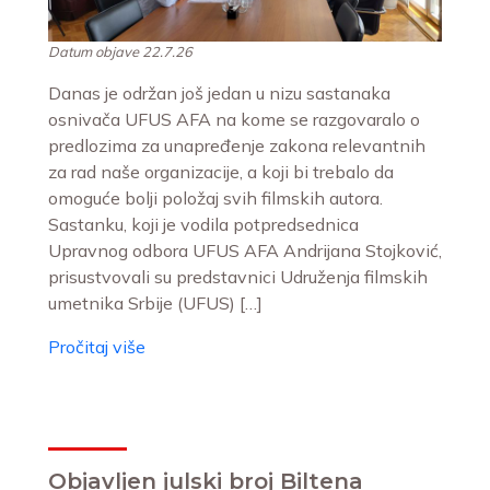
Datum objave 22.7.26
Danas je održan još jedan u nizu sastanaka
osnivača UFUS AFA na kome se razgovaralo o
predlozima za unapređenje zakona relevantnih
za rad naše organizacije, a koji bi trebalo da
omoguće bolji položaj svih filmskih autora.
Sastanku, koji je vodila potpredsednica
Upravnog odbora UFUS AFA Andrijana Stojković,
prisustvovali su predstavnici Udruženja filmskih
umetnika Srbije (UFUS) […]
Pročitaj više
Objavljen julski broj Biltena