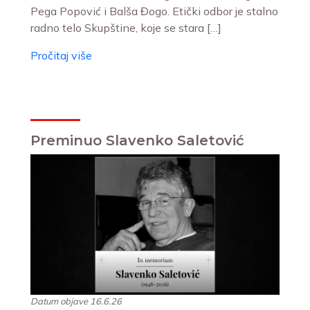
Pega Popović i Balša Đogo. Etički odbor je stalno
radno telo Skupštine, koje se stara […]
Pročitaj više
Preminuo Slavenko Saletović
Datum objave 16.6.26