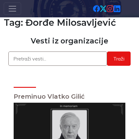
Skip to main content
Tag: Đorđe Milosavljević
Vesti iz organizacije
Traži
Preminuo Vlatko Gilić