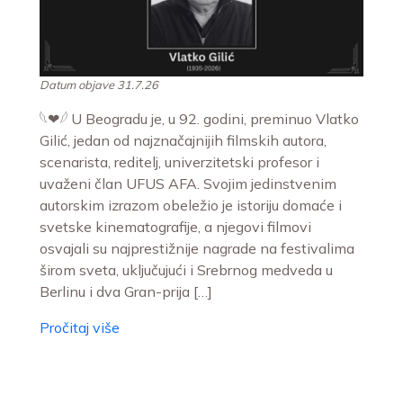
Datum objave 31.7.26
𓆩❤︎𓆪 U Beogradu je, u 92. godini, preminuo Vlatko
Gilić, jedan od najznačajnijih filmskih autora,
scenarista, reditelj, univerzitetski profesor i
uvaženi član UFUS AFA. Svojim jedinstvenim
autorskim izrazom obeležio je istoriju domaće i
svetske kinematografije, a njegovi filmovi
osvajali su najprestižnije nagrade na festivalima
širom sveta, uključujući i Srebrnog medveda u
Berlinu i dva Gran-prija […]
Pročitaj više