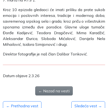
7. marta na RTS 1.
Kroz 10 epizoda gledaoci će imati priliku da prate sukob
emocija i poslovnih interesa, tradicije i modernog doba,
savremenog srpskog sela i grada, kroz priču o višestrukim
sponama između dve porodice. Glavne uloge tumače:
Đorđe Kadijević, Teodora Dragičević, Mima Karadžić,
Aleksandar Đurica, Sloboda Mićalović, Danijela Nela
Mihailović, Isidora Simijonović i drugi.
Direktor fotografije je naš član Dalibor Tonković.
Datum objave 2.3.26
← Nazad na vesti
← Prethodna vest
Sledeća vest →