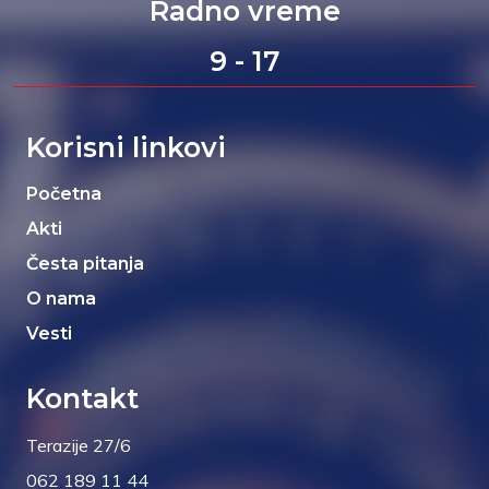
Radno vreme
9 - 17
Korisni linkovi
Početna
Akti
Česta pitanja
O nama
Vesti
Kontakt
Terazije 27/6
062 189 11 44