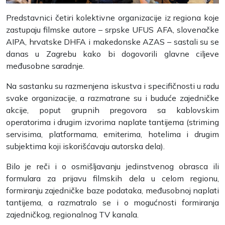
Predstavnici četiri kolektivne organizacije iz regiona koje
zastupaju filmske autore – srpske UFUS AFA, slovenačke
AIPA, hrvatske DHFA i makedonske AZAS – sastali su se
danas u Zagrebu kako bi dogovorili glavne ciljeve
međusobne saradnje.
Na sastanku su razmenjena iskustva i specifičnosti u radu
svake organizacije, a razmatrane su i buduće zajedničke
akcije, poput grupnih pregovora sa kablovskim
operatorima i drugim izvorima naplate tantijema (striming
servisima, platformama, emiterima, hotelima i drugim
subjektima koji iskorišćavaju autorska dela).
Bilo je reči i o osmišljavanju jedinstvenog obrasca ili
formulara za prijavu filmskih dela u celom regionu,
formiranju zajedničke baze podataka, međusobnoj naplati
tantijema, a razmatralo se i o mogućnosti formiranja
zajedničkog, regionalnog TV kanala.