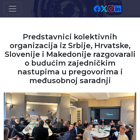
Skip to main content
Predstavnici kolektivnih
organizacija iz Srbije, Hrvatske,
Slovenije i Makedonije razgovarali
o budućim zajedničkim
nastupima u pregovorima i
međusobnoj saradnji