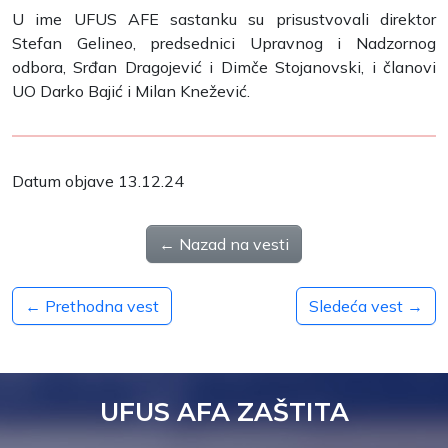
U ime UFUS AFE sastanku su prisustvovali direktor
Stefan Gelineo, predsednici Upravnog i Nadzornog
odbora, Srđan Dragojević i Dimče Stojanovski, i članovi
UO Darko Bajić i Milan Knežević.
Datum objave 13.12.24
← Nazad na vesti
← Prethodna vest
Sledeća vest →
UFUS AFA ZAŠTITA