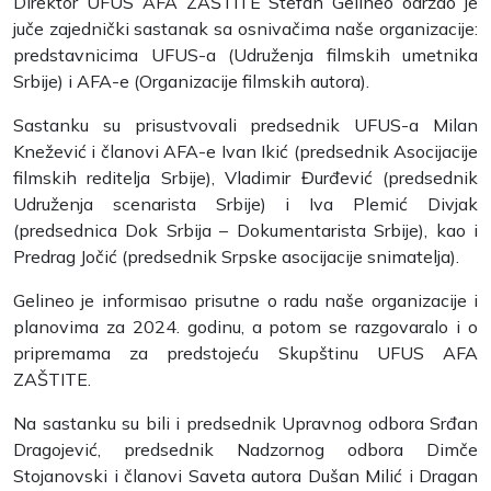
Direktor UFUS AFA ZAŠTITE Stefan Gelineo održao je
juče zajednički sastanak sa osnivačima naše organizacije:
predstavnicima UFUS-a (Udruženja filmskih umetnika
Srbije) i AFA-e (Organizacije filmskih autora).
Sastanku su prisustvovali predsednik UFUS-a Milan
Knežević i članovi AFA-e Ivan Ikić (predsednik Asocijacije
filmskih reditelja Srbije), Vladimir Đurđević (predsednik
Udruženja scenarista Srbije) i Iva Plemić Divjak
(predsednica Dok Srbija – Dokumentarista Srbije), kao i
Predrag Jočić (predsednik Srpske asocijacije snimatelja).
Gelineo je informisao prisutne o radu naše organizacije i
planovima za 2024. godinu, a potom se razgovaralo i o
pripremama za predstojeću Skupštinu UFUS AFA
ZAŠTITE.
Na sastanku su bili i predsednik Upravnog odbora Srđan
Dragojević, predsednik Nadzornog odbora Dimče
Stojanovski i članovi Saveta autora Dušan Milić i Dragan