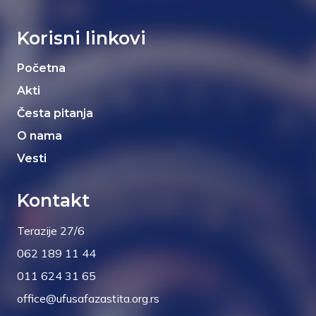
Korisni linkovi
Početna
Akti
Česta pitanja
O nama
Vesti
Kontakt
Terazije 27/6
062 189 11 44
011 624 31 65
office@ufusafazastita.org.rs