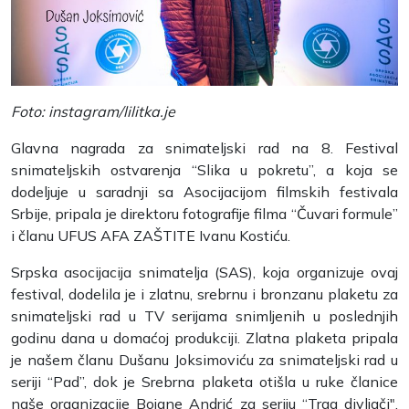
Foto: instagram/lilitka.je
Glavna nagrada za snimateljski rad na 8. Festival
snimateljskih ostvarenja “Slika u pokretu”, a koja se
dodeljuje u saradnji sa Asocijacijom filmskih festivala
Srbije, pripala je direktoru fotografije filma “Čuvari formule”
i članu UFUS AFA ZAŠTITE Ivanu Kostiću.
Srpska asocijacija snimatelja (SAS), koja organizuje ovaj
festival, dodelila je i zlatnu, srebrnu i bronzanu plaketu za
snimateljski rad u TV serijama snimljenih u poslednjih
godinu dana u domaćoj produkciji. Zlatna plaketa pripala
je našem članu Dušanu Joksimoviću za snimateljski rad u
seriji “Pad”, dok je Srebrna plaketa otišla u ruke članice
naše organizacije Bojane Andrić za seriju “Trag divljači″,