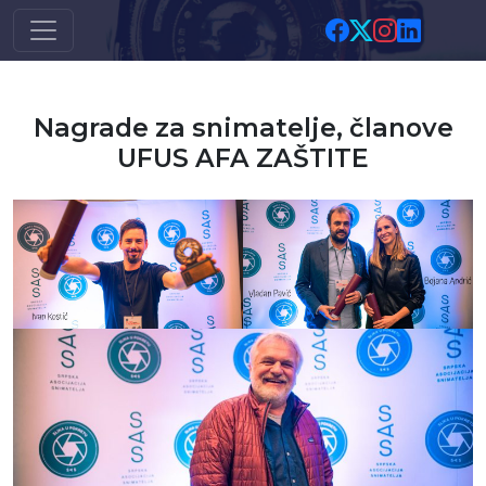
Skip to main content
Nagrade za snimatelje, članove
UFUS AFA ZAŠTITE