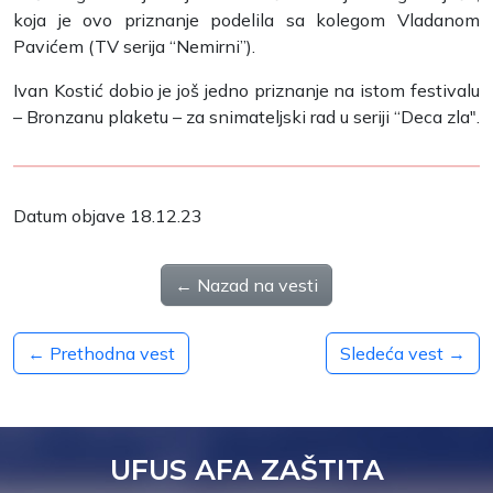
koja je ovo priznanje podelila sa kolegom Vladanom
Pavićem (TV serija “Nemirni”).
Ivan Kostić dobio je još jedno priznanje na istom festivalu
– Bronzanu plaketu – za snimateljski rad u seriji “Deca zla″.
Datum objave 18.12.23
← Nazad na vesti
← Prethodna vest
Sledeća vest →
UFUS AFA ZAŠTITA