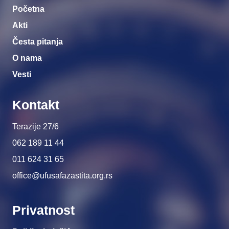
Početna
Akti
Česta pitanja
O nama
Vesti
Kontakt
Terazije 27/6
062 189 11 44
011 624 31 65
office@ufusafazastita.org.rs
Privatnost