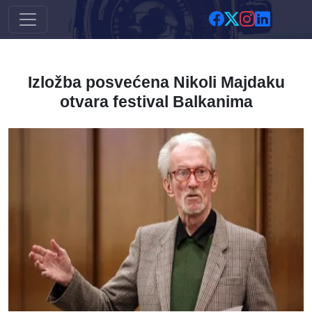
Skip to main content
Izložba posvećena Nikoli Majdaku
otvara festival Balkanima