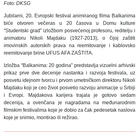
Foto: DKSG
Jubilarni, 20. Evropski festival animiranog filma Balkanima
biće otvoren večeras u 20 časova u Domu kulture
“Studentski grad” izložbom posvećenoj profesoru, reditelju i
animatoru Nikoli Majdaku (1927-2013), o čijoj zaštiti
imovinskih autorskih prava na reemitovanje i kablovsko
reemitovanje brine UFUS AFA ZAŠTITA.
Izložba “Balkanima: 20 godina” predstavlja vizuelni arhivski
prikaz prve dve decenije nastanka i razvoja festivala, uz
posvetu idejnom tvorcu i prvom umetničkom direktoru Nikoli
Majdaku koji je ceo život posvetio razvoju animacije u Srbiji
i Evropi. Majdakova karijera trajala je gotovo sedam
decenija, a ovenčana je nagradama na međunarodnim
filmskim festivalima koje je dobio za čak pedesetak naslova
koje je snimio, montirao ili režirao.