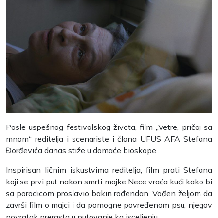
Posle uspešnog festivalskog života, film „Vetre, pričaj sa
mnom“ reditelja i scenariste i člana UFUS AFA Stefana
Đorđevića danas stiže u domaće bioskope.
Inspirisan ličnim iskustvima reditelja, film prati Stefana
koji se prvi put nakon smrti majke Nece vraća kući kako bi
sa porodicom proslavio bakin rođendan. Vođen željom da
završi film o majci i da pomogne povređenom psu, njegov
povratak prerasta u putovanje ka isceljenju.