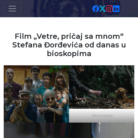
Skip to main content
Film „Vetre, pričaj sa mnom“
Stefana Đorđevića od danas u
bioskopima
Foto promo