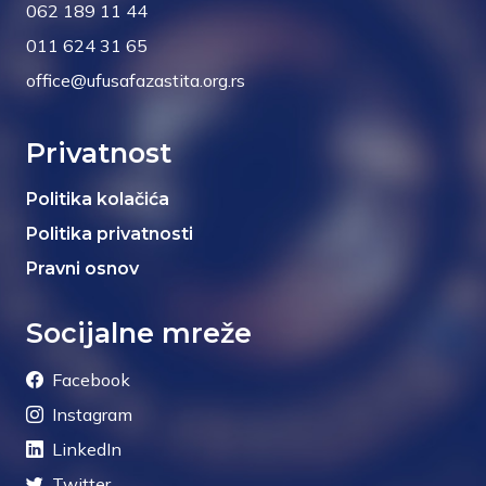
062 189 11 44
011 624 31 65
office@ufusafazastita.org.rs
Privatnost
Politika kolačića
Politika privatnosti
Pravni osnov
Socijalne mreže
Facebook
Instagram
LinkedIn
Twitter