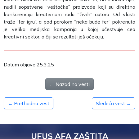
nudili sopstvene “veštačke” proizvode koji su direktna
konkurencija kreativnom radu “živih” autora. Od vlasti
traže “fer igru”, a pod parolom “neka bude fer” pokrenuta
je velika medijska kampanja u kojoj učestvuje ceo
kreativni sektor, a čiji se rezultati još očekuju.
Datum objave 25.3.25
← Nazad na vesti
← Prethodna vest
Sledeća vest →
UFUS AFA ZAŠTITA