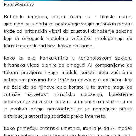
Foto
Pixabay
Britanski umetnici, među kojim su i filmski autori,
ujedinjeni su u borbi za poštovanje svojih autorskih prava i
traže od britanskih vlasti da zaustavi donošenje zakona
koji bi omogućili modelima veštačke intelegencije da
koriste autorski rad bez ikakve naknade.
Kako bi bila konkurentna u tehonološkom sektoru,
britanska vlada planira da omogući AI kompanijama da
tokom pravljenja svojih modela koriste dela zaštićena
autorskim pravima bez traženja dozvole, a da autori koji
ne žele da se njihove dela koriste u te svrhe mogu da
zatraže “izuzetak”. Esnafska udruženja, kolektivne
organizacije za zaštitu prava i sami umetnici složni su da
je ovakva opcija neizvodljiva jer je nemoguće pratiti
distribuciju autorskog sadržaja preko interneta.
Kako primećuju britanski umetnici, ironija je da AI modeli
koriste autorska dela besplatno kako bi, na osnovu njih,