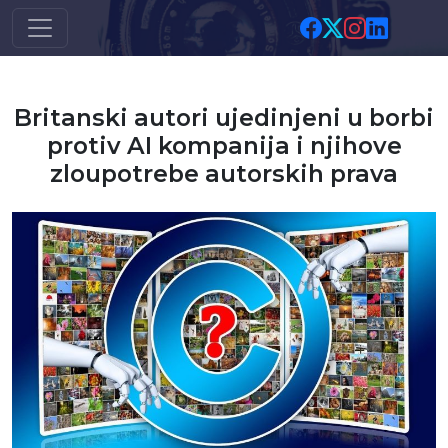
Skip to main content
Britanski autori ujedinjeni u borbi
protiv AI kompanija i njihove
zloupotrebe autorskih prava